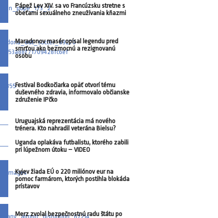
Pápež Lev XIV. sa vo Francúzsku stretne s
obeťami sexuálneho zneužívania kňazmi
Maradonov masér opísal legendu pred
smrťou ako bezmocnú a rezignovanú
osobu
Festival Bodkočiarka opäť otvorí tému
duševného zdravia, informovalo občianske
združenie IPčko
Uruguajská reprezentácia má nového
trénera. Kto nahradil veterána Bielsu?
Uganda oplakáva futbalistu, ktorého zabili
pri lúpežnom útoku – VIDEO
Kyjev žiada EÚ o 220 miliónov eur na
pomoc farmárom, ktorých postihla blokáda
prístavov
Merz zvolal bezpečnostnú radu štátu po