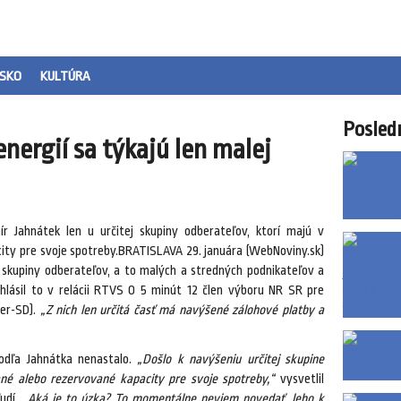
SKO
KULTÚRA
Posled
nergií sa týkajú len malej
r Jahnátek len u určitej skupiny odberateľov, ktorí majú v
ity pre svoje spotreby.BRATISLAVA 29. januára (WebNoviny.sk)
j skupiny odberateľov, a to malých a stredných podnikateľov a
lásil to v relácii RTVS O 5 minút 12 člen výboru NR SR pre
mer-SD).
„Z nich len určitá časť má navýšené zálohové platby a
podľa Jahnátka nenastalo.
„Došlo k navýšeniu určitej skupine
né alebo rezervované kapacity pre svoje spotreby,“
vysvetlil
ľudí.
„Aká je to úzka? To momentálne neviem povedať, lebo k