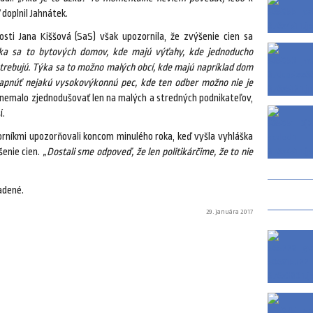
doplnil Jahnátek.
sti Jana Kiššová (SaS) však upozornila, že zvýšenie cien sa
ka sa to bytových domov, kde majú výťahy, kde jednoducho
potrebujú. Týka sa to možno malých obcí, kde majú napríklad dom
apnúť nejakú vysokovýkonnú pec, kde ten odber možno nie je
nemalo zjednodušovať len na malých a stredných podnikateľov,
í.
borníkmi upozorňovali koncom minulého roka, keď vyšla vyhláška
šenie cien.
„Dostali sme odpoveď, že len politikárčime, že to nie
adené.
29. januára 2017