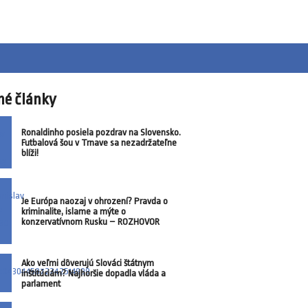
né články
Ronaldinho posiela pozdrav na Slovensko.
Futbalová šou v Trnave sa nezadržateľne
blíži!
Je Európa naozaj v ohrození? Pravda o
kriminalite, islame a mýte o
konzervatívnom Rusku – ROZHOVOR
Ako veľmi dôverujú Slováci štátnym
inštitúciám? Najhoršie dopadla vláda a
parlament