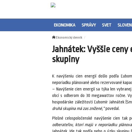
EKONOMIKA
SPRÁVY
SVET
SLOVEN
Ekonomický denník
Jahnátek: Vyššie ceny e
skupiny
K navýšeniu cien energií došlo podľa Ľubomí
neporiadku plánované alebo rezervované kapac
– Navýšenie cien energií sa týka len vybrane
obcí s odberom do 30 megawattov ročne. Vyh
hospodárske záležitosti Ľubomír Jahnátek (S
druhá skupina má zas znížené,“
povedal.
Plošné celospoločenské navýšenie cien tak 
odberateľov, ktorí majú v neporiadku plánova
Jahnátek. Ide tak podľa neho o úzku skupinu 