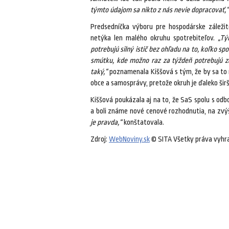
týmto údajom sa nikto z nás nevie dopracovať,“
Predsedníčka výboru pre hospodárske záležito
netýka len malého okruhu spotrebiteľov.
„Tý
potrebujú silný istič bez ohľadu na to, koľko s
smútku, kde možno raz za týždeň potrebujú z
taký,“
poznamenala Kiššová s tým, že by sa to 
obce a samosprávy, pretože okruh je ďaleko širš
Kiššová poukázala aj na to, že SaS spolu s od
a boli známe nové cenové rozhodnutia, na zvý
je pravda,“
konštatovala.
Zdroj:
WebNoviny.sk
© SITA Všetky práva vyhr