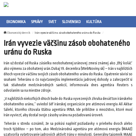
EKONOMIKA
SPRÁVY
SVET
SLOVENSKO
KULTÚRA
Ekonomický denník
Irán vyvezie väčšinu zásob obohateného uránu do Ruska
Irán vyvezie väčšinu zásob obohateného
uránu do Ruska
Irán už dostal od Ruska zásielku neobohatenej uránovej zmesi známej ako ‚žltý koláč‘
ako výmenu za obohatený urán.Dubaj 19. decembra (WebNoviny.sk) – Irán v najbližších
dňoch vyvezie väčšinu svojich zásob obohateného uránu do Ruska. Opatrenie súvisí so
snahami Teheránu o čo najvčasnejšiu implementáciu jadrovej dohody a zabezpečiť si
tak stiahnutie medzinárodných sankcií, informovala dnes agentúra Reuters s
odvolaním sa na miestne zdroje.
„V najbližších niekoľkých dňoch bude do Ruska vyvezených zhruba deväť ton iránskeho
obohateného uránu,“ uviedol šéf iránskej organizácie pre atómovú energiu Alí Akbar
Sálehí, ktorého citovala štátna agentúra IRNA. Ide približne o množstvo, ktoré musí
Irán vyviezť, aby dostal svoje zásoby uránu na požadovanú úroveň.
Teherán v stredu oznámil, že sa pokúsi naplniť požiadavky v priebehu dvoch alebo
troch týždňov – po tom, ako Medzinárodná agentúra pre atómovú energiu (MAAE)
uzatvorila vyšetrovanie jadrových aktivít Iránu v minulosti. Generálny tajomník MAAE