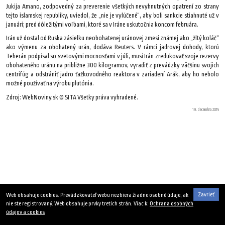
Jukija Amano, zodpovedný za preverenie všetkých nevyhnutných opatrení zo strany
tejto islamskej republiky, uviedol, že „nie je vylúčené“, aby boli sankcie stiahnuté už v
januári; pred dôležitými voľbami, ktoré sa v Iráne uskutočnia koncom februára.
Irán už dostal od Ruska zásielku neobohatenej uránovej zmesi známej ako „žltý koláč“
ako výmenu za obohatený urán, dodáva Reuters. V rámci jadrovej dohody, ktorú
Teherán podpísal so svetovými mocnosťami v júli, musí Irán zredukovať svoje rezervy
obohateného uránu na približne 300 kilogramov, vyradiť z prevádzky väčšinu svojich
centrifúg a odstrániť jadro ťažkovodného reaktora v zariadení Arák, aby ho nebolo
možné používať na výrobu plutónia.
Zdroj: WebNoviny.sk © SITA Všetky práva vyhradené.
19. decembra 2015
Zavrieť
Web obsahuje cookies. Prevádzkovateľ webu nezbiera žiadne osobné údaje, ak
nie ste registrovaný. Web obsahuje prvky tretích strán. Viac k:
Ochrana osobných
údajov a cookies