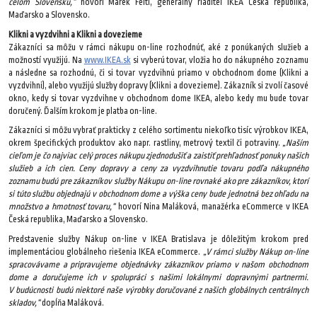
celom Slovensku,“
hovorí Marek Feltl, generálny riaditeľ IKEA Česká republika,
Maďarsko a Slovensko.
Klikni a vyzdvihni a Klikni a dovezieme
Zákazníci sa môžu v rámci nákupu on-line rozhodnúť, aké z ponúkaných služieb a
možností využijú. Na
www.IKEA.sk
si vyberú tovar, vložia ho do nákupného zoznamu
a následne sa rozhodnú, či si tovar vyzdvihnú priamo v obchodnom dome (Klikni a
vyzdvihni), alebo využijú služby dopravy (Klikni a dovezieme). Zákazník si zvolí časové
okno, kedy si tovar vyzdvihne v obchodnom dome IKEA, alebo kedy mu bude tovar
doručený. Ďalším krokom je platba on-line.
Zákazníci si môžu vybrať prakticky z celého sortimentu niekoľko tisíc výrobkov IKEA,
okrem špecifických produktov ako napr. rastliny, metrový textil či potraviny.
„Naším
cieľom je čo najviac celý proces nákupu zjednodušiť a zaistiť prehľadnosť ponuky našich
služieb a ich cien. Ceny dopravy a ceny za vyzdvihnutie tovaru podľa nákupného
zoznamu budú pre zákazníkov služby Nákupu on-line rovnaké ako pre zákazníkov, ktorí
si túto službu objednajú v obchodnom dome a výška ceny bude jednotná bez ohľadu na
množstvo a hmotnosť tovaru,“
hovorí Nina Maláková, manažérka eCommerce v IKEA
Česká republika, Maďarsko a Slovensko.
Predstavenie služby Nákup on-line v IKEA Bratislava je dôležitým krokom pred
implementáciou globálneho riešenia IKEA eCommerce.
„V rámci služby Nákup on-line
spracovávame a pripravujeme objednávky zákazníkov priamo v našom obchodnom
dome a doručujeme ich v spolupráci s našimi lokálnymi dopravnými partnermi.
V budúcnosti budú niektoré naše výrobky doručované z našich globálnych centrálnych
skladov,“
dopĺňa Maláková.