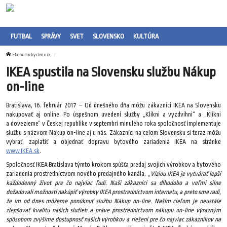
FUTBAL
SPRÁVY
SVET
SLOVENSKO
KULTÚRA
Ekonomický denník
IKEA spustila na Slovensku službu Nákup
on-line
Bratislava, 16. február 2017 – Od dnešného dňa môžu zákazníci IKEA na Slovensku
nakupovať aj online. Po úspešnom uvedení služby „Klikni a vyzdvihni“ a „Klikni
a dovezieme“ v Českej republike v septembri minulého roka spoločnosť implementuje
službu s názvom Nákup on-line aj u nás. Zákazníci na celom Slovensku si teraz môžu
vybrať, zaplatiť a objednať dopravu bytového zariadenia IKEA na stránke
www.IKEA.sk
.
Spoločnosť IKEA Bratislava týmto krokom spúšťa predaj svojich výrobkov a bytového
zariadenia prostredníctvom nového predajného kanála. „
Víziou IKEA je vytvárať lepší
každodenný život pre čo najviac ľudí. Naši zákazníci sa dlhodobo a veľmi silne
dožadovali možnosti nakúpiť výrobky IKEA prostredníctvom internetu, a preto sme radi,
že im od dnes môžeme ponúknuť službu Nákup on-line. Naším cieľom je neustále
zlepšovať kvalitu našich služieb a práve prostredníctvom nákupu on-line výrazným
spôsobom zvýšime dostupnosť našich výrobkov a riešení pre čo najviac zákazníkov na