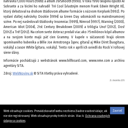
nahrávku 1,000 Hours (1989) a album 39/Smooth (1990). V roku 1990 skupinu opustil Al
Sobrante a za bicími ho nahradil Tré Cool (vlastným menom Frank Edwin Wright III),
ktorý debutoval na druhom štúdiovom albume formácie s názvom Kerplunk (1992). Po
vydaní ďalšej nahrávky Dookie (1994) sa Green Day udomácnili na mainstreamovej
scéne. Po nej nasledovali štúdiovky Insomniac (1995), Nimrod (1997), Warning (2000),
American Idiot (2004), 21st Century Breakdown (2009) a trilógia Uno! (2012), Dos!
(2012) a Tré! (2012). Na celom svete doteraz predali viac ako 75 miliónov kópií albumov
a na svojom konte majú päť cien Grammy. V kapele v súčasnosti hrajú okrem
spomínaného bubeníka a Billie Joe Armstronga (spev, gitara) aj Mike Dirnt (basgitara,
vokály) a Jason White (gitara, vokály). Tento rok v apríli ich uviedli do Rock’n’rollovej
siene slávy.
Informácie pochádzajú z webstránok www.billboard.com, www.nme.com a archívu
agentúry SITA.
Zdroj:
WebNoviny.sk
© SITA Všetky práva vyhradené.
25. decembra 2015
Zavrieť
Web obsahuje cookies. Prevádzkovateľ webu nezbiera žiadne osobné údaje, ak
nie ste registrovaný. Web obsahuje prvky tretích strán. Viac k:
Ochrana osobných
údajov a cookies