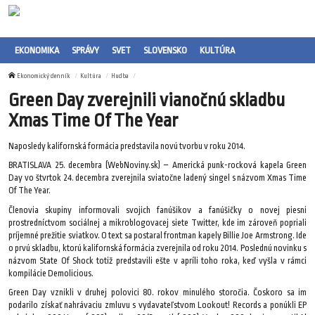
EKONOMIKA
SPRÁVY
SVET
SLOVENSKO
KULTÚRA
Ekonomický denník
Kultúra
Hudba
Green Day zverejnili vianočnú skladbu
Xmas Time Of The Year
Naposledy kalifornská formácia predstavila novú tvorbu v roku 2014.
BRATISLAVA 25. decembra (WebNoviny.sk) – Americká punk-rocková kapela Green
Day vo štvrtok 24. decembra zverejnila sviatočne ladený singel s názvom Xmas Time
Of The Year.
Členovia skupiny informovali svojich fanúšikov a fanúšičky o novej piesni
prostredníctvom sociálnej a mikroblogovacej siete Twitter, kde im zároveň popriali
príjemné prežitie sviatkov. O text sa postaral frontman kapely Billie Joe Armstrong. Ide
o prvú skladbu, ktorú kalifornská formácia zverejnila od roku 2014. Poslednú novinku s
názvom State Of Shock totiž predstavili ešte v apríli toho roka, keď vyšla v rámci
kompilácie Demolicious.
Green Day vznikli v druhej polovici 80. rokov minulého storočia. Čoskoro sa im
podarilo získať nahrávaciu zmluvu s vydavateľstvom Lookout! Records a ponúkli EP