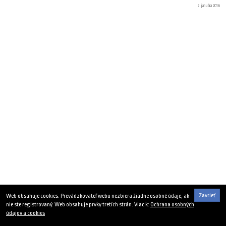
2. januára 2016
Zavrieť
Web obsahuje cookies. Prevádzkovateľ webu nezbiera žiadne osobné údaje, ak
nie ste registrovaný. Web obsahuje prvky tretích strán. Viac k:
Ochrana osobných
údajov a cookies