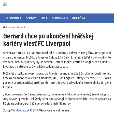
EKONOMIKA
SPRÁVY
SVET
SLOVENSKO
KULTÚRA
Ekonomický denník
Gerrard chce po ukončení hráčskej
kariéry viesť FC Liverpool
Steven Gerrard za FC Liverpool odohral 710 duelov a dal v nich 186 gólov. Teraz pôsobí
v tíme zámorskej MLS Los Angeles Galaxy.LONDÝN 2. januára (WebNoviny.sk) – Po
skončení hráčskej kariéry by sa Steven Gerrard mohol vrátiť do anglického klubu FC
Liverpool, v ktorom strávil dlhých sedemnásť sezón.
Môže ísť o celkom skorý návrat do Premier League, keďže 35-ročný pripustil koniec
hráčskeho pôsobenia v tíme zámorskej MLS Los Angeles Galaxy už v roku 2016. Počas
pauzy v sveroamerickej profilige Gerrard trénoval pod vedením kormidelníka Jürgena
Kloppa.
„Síce som nedostal trénerskú ponuku, no vedenie klubu mi dalo vedieť, že má záujem o
môj návrat,“
povedal už bývalý stredopoliar anglickej reprezentácie. Steven Gerrard za
FC Liverpool odohral 710 duelov a dal v nich 186 gólov.
Zdroj:
WebNoviny.sk
© SITA Všetky práva vyhradené.