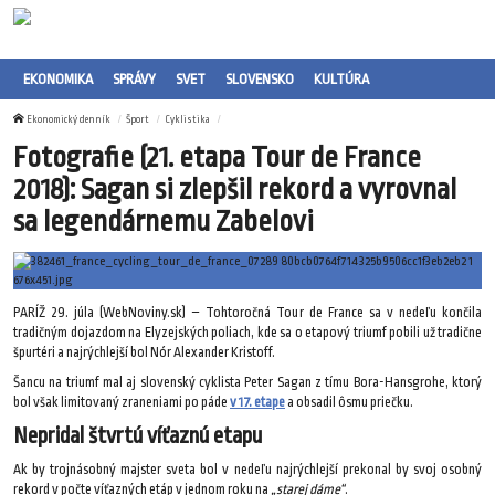
EKONOMIKA
SPRÁVY
SVET
SLOVENSKO
KULTÚRA
Ekonomický denník
Šport
Cyklistika
Fotografie (21. etapa Tour de France
2018): Sagan si zlepšil rekord a vyrovnal
sa legendárnemu Zabelovi
PARÍŽ 29. júla (WebNoviny.sk) – Tohtoročná Tour de France sa v nedeľu končila
tradičným dojazdom na Elyzejských poliach, kde sa o etapový triumf pobili už tradične
špurtéri a najrýchlejší bol Nór Alexander Kristoff.
Šancu na triumf mal aj slovenský cyklista Peter Sagan z tímu Bora-Hansgrohe, ktorý
bol však limitovaný zraneniami po páde
v 17. etape
a obsadil ôsmu priečku.
Nepridal štvrtú víťaznú etapu
Ak by trojnásobný majster sveta bol v nedeľu najrýchlejší prekonal by svoj osobný
rekord v počte víťazných etáp v jednom roku na
„starej dáme“
.