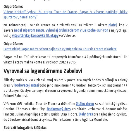
Odporúčame:
Video: Kristoff vyhral 21. etapu Tour de France, Sagan v závere parížskej bitky
špurtérov „nemal nohy“
Na tohtoročnej Tour de France sa z triumfu tešil už trikrát – okrem
piatej
, kde v
závere
nedal súperom šancu
,
vyhral aj druhú s cieľom v La Roche-sur-Yon
a najrýchlejší
bol aj
v špurtérskej koncovke 13. etapy
vo Valence.
Odporúčame:
Fantastický Sagan má za sebou najlepšie vystúpenie na Tour de France v kariére
Sagan má na TdF už celkovo 11. etapových triumfov a 42 pódiových umiestnení. Tri
víťazné etapy mal na konte aj v rokoch 2012 a 2016.
Vyrovnal sa legendárnemu Zabelovi
Žilinský rodák si však zlepšil svoj rekord v počte získaných bodov v súboji o zelený
dres. V
bodovacej súťaži
bolo jeho maximom 470 bodov. Tento rok ich nazbieral 477
a získaným šiestym zeleným dresom sa vyrovnal legendárnemu nemeckému cyklistovi
Erikovi Zabelovi.
Víťazom 105. ročníka Tour de France a držiteľom
žltého dresu
sa stal britský cyklista
Geraint Thomas z tímu Sky.
Bodkovaný dres
zo súťaže vrchárov si domov odnáša
Francúz Julian Alaphilippe z tímu Quick-Step Floors.
Biely dres
pre najlepšieho cyklistu
do 25 rokov získal domáci cyklista Pierre Latour z tímu Ag2r La Mondiale.
Zobraziť fotogalériu k článku: