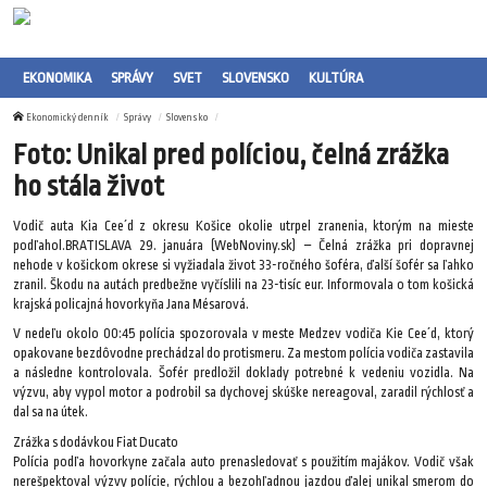
EKONOMIKA
SPRÁVY
SVET
SLOVENSKO
KULTÚRA
Ekonomický denník
Správy
Slovensko
Foto: Unikal pred políciou, čelná zrážka
ho stála život
Vodič auta Kia Cee´d z okresu Košice okolie utrpel zranenia, ktorým na mieste
podľahol.BRATISLAVA 29. januára (WebNoviny.sk) – Čelná zrážka pri dopravnej
nehode v košickom okrese si vyžiadala život 33-ročného šoféra, ďalší šofér sa ľahko
zranil. Škodu na autách predbežne vyčíslili na 23-tisíc eur. Informovala o tom košická
krajská policajná hovorkyňa Jana Mésarová.
V nedeľu okolo 00:45 polícia spozorovala v meste Medzev vodiča Kie Cee´d, ktorý
opakovane bezdôvodne prechádzal do protismeru. Za mestom polícia vodiča zastavila
a následne kontrolovala. Šofér predložil doklady potrebné k vedeniu vozidla. Na
výzvu, aby vypol motor a podrobil sa dychovej skúške nereagoval, zaradil rýchlosť a
dal sa na útek.
Zrážka s dodávkou Fiat Ducato
Polícia podľa hovorkyne začala auto prenasledovať s použitím majákov. Vodič však
nerešpektoval výzvy polície, rýchlou a bezohľadnou jazdou ďalej unikal smerom do