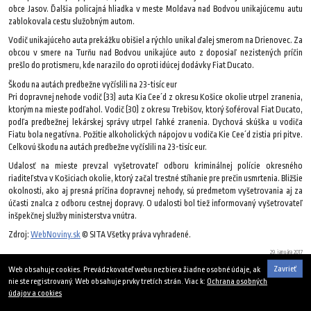
obce Jasov. Ďalšia policajná hliadka v meste Moldava nad Bodvou unikajúcemu autu
zablokovala cestu služobným autom.
Vodič unikajúceho auta prekážku obišiel a rýchlo unikal ďalej smerom na Drienovec. Za
obcou v smere na Turňu nad Bodvou unikajúce auto z doposiaľ nezistených príčin
prešlo do protismeru, kde narazilo do oproti idúcej dodávky Fiat Ducato.
Škodu na autách predbežne vyčíslili na 23-tisíc eur
Pri dopravnej nehode vodič (33) auta Kia Cee´d z okresu Košice okolie utrpel zranenia,
ktorým na mieste podľahol. Vodič (30) z okresu Trebišov, ktorý šoféroval Fiat Ducato,
podľa predbežnej lekárskej správy utrpel ľahké zranenia. Dychová skúška u vodiča
Fiatu bola negatívna. Požitie alkoholických nápojov u vodiča Kie Cee´d zistia pri pitve.
Celkovú škodu na autách predbežne vyčíslili na 23-tisíc eur.
Udalosť na mieste prevzal vyšetrovateľ odboru kriminálnej polície okresného
riaditeľstva v Košiciach okolie, ktorý začal trestné stíhanie pre prečin usmrtenia. Bližšie
okolnosti, ako aj presná príčina dopravnej nehody, sú predmetom vyšetrovania aj za
účasti znalca z odboru cestnej dopravy. O udalosti bol tiež informovaný vyšetrovateľ
inšpekčnej služby ministerstva vnútra.
Zdroj:
WebNoviny.sk
© SITA Všetky práva vyhradené.
29. januára 2017
Zavrieť
Web obsahuje cookies. Prevádzkovateľ webu nezbiera žiadne osobné údaje, ak
nie ste registrovaný. Web obsahuje prvky tretích strán. Viac k:
Ochrana osobných
údajov a cookies