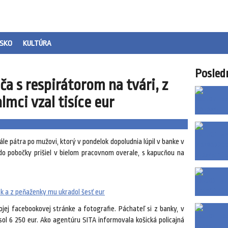
SKO
KULTÚRA
Posled
iča s respirátorom na tvári, z
mci vzal tisíce eur
ále pátra po mužovi, ktorý v pondelok dopoludnia lúpil v banke v
o pobočky prišiel v bielom pracovnom overale, s kapucňou na
ek a z peňaženky mu ukradol šesť eur
ojej facebookovej stránke a fotografie. Páchateľ si z banky, v
esol 6 250 eur. Ako agentúru SITA informovala košická policajná