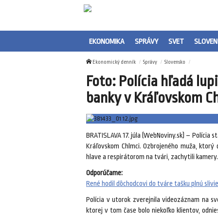
EKONOMIKA
SPRÁVY
SVET
SLOVEN
Ekonomický denník
Správy
Slovensko
Foto: Polícia hľadá lup
banky v Kráľovskom Chl
BRATISLAVA 17. júla (WebNoviny.sk) – Polícia st
Kráľovskom Chlmci. Ozbrojeného muža, ktorý d
hlave a respirátorom na tvári, zachytili kamery.
Odporúčame:
René hodil dôchodcovi do tváre tašku plnú slivi
Polícia v utorok zverejnila videozáznam na sv
ktorej v tom čase bolo niekoľko klientov, odni