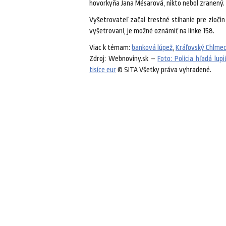
hovorkyňa Jana Mésarová, nikto nebol zranený.
Vyšetrovateľ začal trestné stíhanie pre zločin 
vyšetrovaní, je možné oznámiť na linke 158.
Viac k témam:
banková lúpež
,
Kráľovský Chlme
Zdroj: Webnoviny.sk –
Foto: Polícia hľadá lu
tisíce eur
© SITA Všetky práva vyhradené.