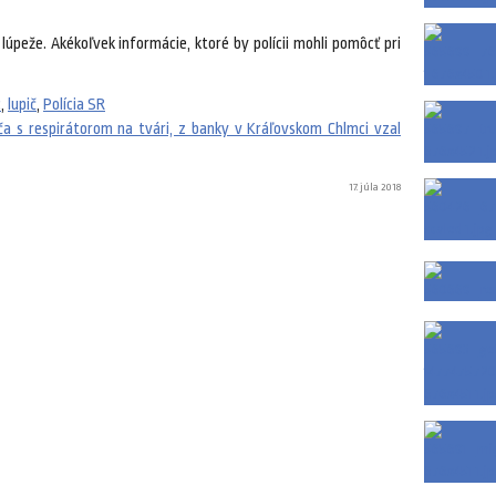
lúpeže. Akékoľvek informácie, ktoré by polícii mohli pomôcť pri
c
,
lupič
,
Polícia SR
piča s respirátorom na tvári, z banky v Kráľovskom Chlmci vzal
17. júla 2018