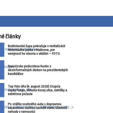
né články
Bratislavská župa pokračuje v revitalizácii
historického parku v Malinove, pre
verejnosť ho otvoria v októbri – FOTO
Francúzsko podozrieva Rusko z
dezinformačných útokov na prezidentských
kandidátov
Top foto dňa (4. august 2026): Erupcia
sopky Fuego, obnova Kozej ulice, stehlíky a
extrémne počasie
Po zrážke osobného auta s dopravnou
zdravotnou službou skončili všetci účastníci
nehody v nemocnici