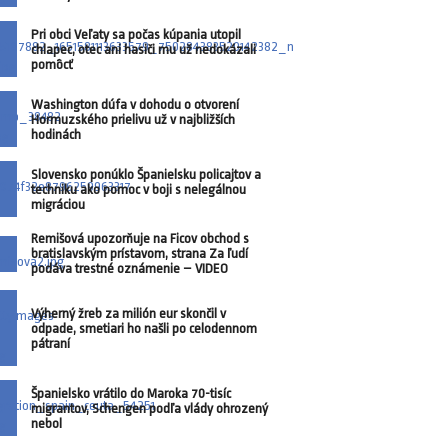
Pri obci Veľaty sa počas kúpania utopil
chlapec, otec ani hasiči mu už nedokázali
pomôcť
Washington dúfa v dohodu o otvorení
Hormuzského prielivu už v najbližších
hodinách
Slovensko ponúklo Španielsku policajtov a
techniku ako pomoc v boji s nelegálnou
migráciou
Remišová upozorňuje na Ficov obchod s
bratislavským prístavom, strana Za ľudí
podáva trestné oznámenie – VIDEO
Výherný žreb za milión eur skončil v
odpade, smetiari ho našli po celodennom
pátraní
Španielsko vrátilo do Maroka 70-tisíc
migrantov, Schengen podľa vlády ohrozený
nebol