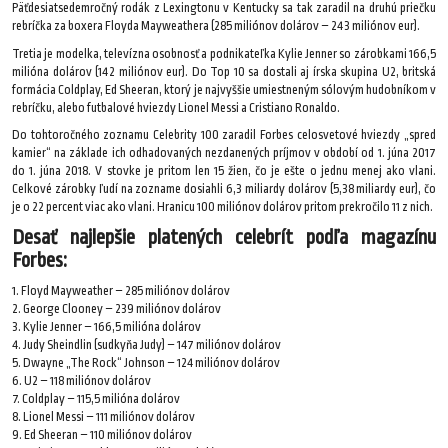
Päťdesiatsedemročný rodák z Lexingtonu v Kentucky sa tak zaradil na druhú priečku
rebríčka za boxera Floyda Mayweathera (285 miliónov dolárov – 243 miliónov eur).
Tretia je modelka, televízna osobnosť a podnikateľka Kylie Jenner so zárobkami 166,5
milióna dolárov (142 miliónov eur). Do Top 10 sa dostali aj írska skupina U2, britská
formácia Coldplay, Ed Sheeran, ktorý je najvyššie umiestneným sólovým hudobníkom v
rebríčku, alebo futbalové hviezdy Lionel Messi a Cristiano Ronaldo.
Do tohtoročného zoznamu Celebrity 100 zaradil Forbes celosvetové hviezdy „spred
kamier“ na základe ich odhadovaných nezdanených príjmov v období od 1. júna 2017
do 1. júna 2018. V stovke je pritom len 15 žien, čo je ešte o jednu menej ako vlani.
Celkové zárobky ľudí na zozname dosiahli 6,3 miliardy dolárov (5,38 miliardy eur), čo
je o 22 percent viac ako vlani. Hranicu 100 miliónov dolárov pritom prekročilo 11 z nich.
Desať najlepšie platených celebrít podľa magazínu
Forbes:
1. Floyd Mayweather – 285 miliónov dolárov
2. George Clooney – 239 miliónov dolárov
3. Kylie Jenner – 166,5 milióna dolárov
4. Judy Sheindlin (sudkyňa Judy) – 147 miliónov dolárov
5. Dwayne „The Rock“ Johnson – 124 miliónov dolárov
6. U2 – 118 miliónov dolárov
7. Coldplay – 115,5 milióna dolárov
8. Lionel Messi – 111 miliónov dolárov
9. Ed Sheeran – 110 miliónov dolárov