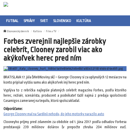
FUTBAL
SPRÁVY
SVET
SLOVENSKO
KULTÚRA
Ekonomický denník
Kultúra
Film a TV
Forbes zverejnil najlepšie zárobky
celebrít, Clooney zarobil viac ako
akýkoľvek herec pred ním
BRATISLAVA 17. júla (WebNoviny.sk) – George Clooney si za uplynulých 12 mesiacov na
konto pripísal vyššiu sumu ako akýkoľvek iný herec pred ním.
Vyplýva to z rebríčka najlepšie platených celebrít magazínu Forbes, podľa ktorého
herec, režisér, scenárista, producent a podnikateľ ťažil najmä z predaja spoločnosti
Casamigos zameranej na tequilu, ktorú spoluzakladal.
Odporúčame:
George Clooney mal na Sardínii nehodu, do jeho motorky narazilo auto
Clooneyho príjmy pred zdanením za obdobie od 1. júna 2017 podľa odhadov Forbesu
predstavujú 239 miliónov dolárov (v prepočte zhruba 204 miliónov eur).