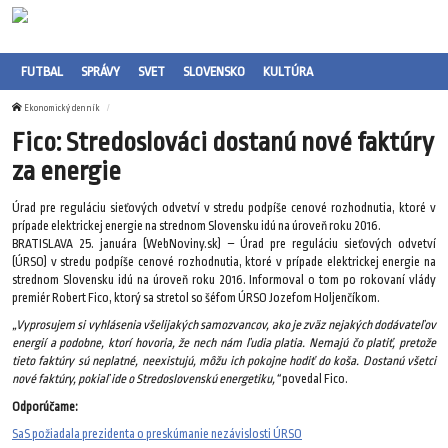
FUTBAL
SPRÁVY
SVET
SLOVENSKO
KULTÚRA
Ekonomický denník
Fico: Stredoslováci dostanú nové faktúry
za energie
Úrad pre reguláciu sieťových odvetví v stredu podpíše cenové rozhodnutia, ktoré v
prípade elektrickej energie na strednom Slovensku idú na úroveň roku 2016.
BRATISLAVA 25. januára (WebNoviny.sk) – Úrad pre reguláciu sieťových odvetví
(ÚRSO) v stredu podpíše cenové rozhodnutia, ktoré v prípade elektrickej energie na
strednom Slovensku idú na úroveň roku 2016. Informoval o tom po rokovaní vlády
premiér Robert Fico, ktorý sa stretol so šéfom ÚRSO Jozefom Holjenčíkom.
„Vyprosujem si vyhlásenia všelijakých samozvancov, ako je zväz nejakých dodávateľov
energií a podobne, ktorí hovoria, že nech nám ľudia platia. Nemajú čo platiť, pretože
tieto faktúry sú neplatné, neexistujú, môžu ich pokojne hodiť do koša. Dostanú všetci
nové faktúry, pokiaľ ide o Stredoslovenskú energetiku,“
povedal Fico.
Odporúčame:
SaS požiadala prezidenta o preskúmanie nezávislosti ÚRSO