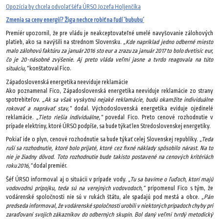
Opozícia by chcela odvolať šéfa ÚRSO Jozefa Holjenčíka
Zmenia sa ceny energií? Žiga nechce robiť na ľudí ´bububu´
Premiér upozornil, že pre vládu je neakceptovateľné umelé navyšovanie zálohových
platieb, ako sa navýšili na strednom Slovensku.
„Kde napríklad jedno odberné miesto
malo zálohovú faktúru za január 2016 sto eur a zrazu za január 2017 to bolo dvetisíc eur,
čo je 20-násobné zvýšenie. Aj preto vláda veľmi jasne a tvrdo reagovala na túto
situáciu,“
konštatoval Fico.
Západoslovenská energetika neeviduje reklamácie
Ako poznamenal Fico, Západoslovenská energetika neeviduje reklamácie zo strany
spotrebiteľov.
„Ak sa však vyskytnú nejaké reklamácie, budú okamžite individuálne
rokovať a naprávať stav,“
dodal. Východoslovenská energetika eviduje ojedinelé
reklamácie.
„Tieto riešia individuálne,“
povedal Fico. Preto cenové rozhodnutie v
prípade elektriny, ktoré ÚRSO podpíše, sa bude týkať len Stredoslovenskej energetiky.
Pokiaľ ide o plyn, cenové rozhodnutie sa bude týkať celej Slovenskej republiky.
„Teda
ruší sa rozhodnutie, ktoré bolo prijaté, ktoré cez fixné náklady spôsobilo nárast. Na to
nie je žiadny dôvod. Toto rozhodnutie bude takisto postavené na cenových kritériách
roku 2016,“
dodal premiér.
Šéf ÚRSO informoval aj o situácii v prípade vody.
„Tu sa bavíme o ľuďoch, ktorí majú
vodovodnú prípojku, teda sú na verejných vodovodoch,“
pripomenul Fico s tým, že
vodárenské spoločnosti nie sú v rukách štátu, ale spadajú pod mestá a obce.
„Pán
predseda informoval, že vodárenské spoločnosti urobili v niektorých prípadoch chyby pri
zaraďovaní svojich zákazníkov do odberných skupín. Bol daný veľmi tvrdý metodický