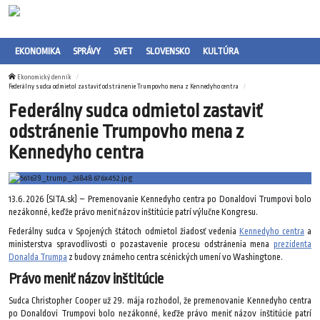
EKONOMIKA
SPRÁVY
SVET
SLOVENSKO
KULTÚRA
Ekonomický denník
Federálny sudca odmietol zastaviť odstránenie Trumpovho mena z Kennedyho centra
Federálny sudca odmietol zastaviť
odstránenie Trumpovho mena z
Kennedyho centra
13.6.2026 (SITA.sk) – Premenovanie Kennedyho centra po Donaldovi Trumpovi bolo
nezákonné, keďže právo meniť názov inštitúcie patrí výlučne Kongresu.
Federálny sudca v Spojených štátoch odmietol žiadosť vedenia
Kennedyho centra
a
ministerstva spravodlivosti o pozastavenie procesu odstránenia mena
prezidenta
Donalda Trumpa
z budovy známeho centra scénických umení vo Washingtone.
Právo meniť názov inštitúcie
Sudca Christopher Cooper už 29. mája rozhodol, že premenovanie Kennedyho centra
po Donaldovi Trumpovi bolo nezákonné, keďže právo meniť názov inštitúcie patrí