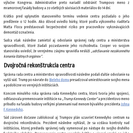
výlučne Kongresu. Administratíve preto nariadil odstrániť Trumpovo meno z
mramorovej fasády budovy a zo všetkých súvisiacich materiálov do 14 dní.
Krátko pred uplynutím stanoveného termínu vedenie centra požiadalo o jeho
predĺženie o 12 hodín. Ako dôvod uviedlo búrky, ktoré podľa výkonného riaditeľa
Matta Flocu predstavovali bezpečnostné riziko pre pracovníkov vykonávajúcich
demontáž označenia.
Sudca však následne zamietol aj odvolanie správnej rady centra a ministerstva
spravodlivosti, ktoré žiadali pozastavenie jeho rozhodnutia. Cooper vo svojom
stanovisku uviedol, že verejnému záujmu spravidla neslúži
„udržiavanie nezákonného
konania štátnych orgánov“.
Dvojročná rekonštrukcia centra
Správna rada centra a ministerstvo spravodlivosti následne podali ďalšie odvolanie na
vyšší súd. Trump po návrate do
Bieleho domu
presadzoval umiestňovanie svojho mena
a podobizne vo verejných inštitúciách.
Koncom minulého roka správna rada Kennedyho centra, ktorú tvoria jeho spojenci,
odhlasovala premenovanie inštitúcie na
„Trump Kennedy Center“
a prezidentovo meno
pribudlo na fasádu budovy veľkými písmenami nad menom bývalého prezidenta
Johna
F. Kennedyho
.
Súd zároveň dočasne zablokoval aj Trumpov plán uzavrieť Kennedyho centrum na
dvojročnú rekonštrukciu. Prezident následne vyhlásil, že sa vzdáva kontroly nad
inštitúciou, ktorej predsedu správnej rady vymenoval po nástupe do svojho druhého