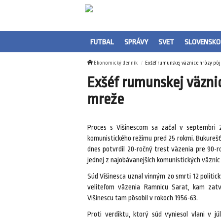
FUTBAL
SPRÁVY
SVET
SLOVENSKO
Ekonomický denník
Exšéf rumunskej väznice hrôzy pôj
Exšéf rumunskej väznic
mreže
Proces s Višinescom sa začal v septembri
komunistického režimu pred 25 rokmi. Bukurešť
dnes potvrdil 20-ročný trest väzenia pre 90-r
jednej z najobávanejších komunistických väzní
Súd Višinesca uznal vinným zo smrti 12 politic
veliteľom väzenia Ramnicu Sarat, kam zatvára
Višinescu tam pôsobil v rokoch 1956-63.
Proti verdiktu, ktorý súd vyniesol vlani v j