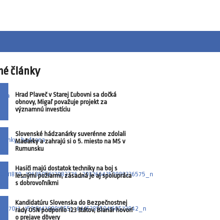
né články
Hrad Plaveč v Starej Ľubovni sa dočká
obnovy, Migaľ považuje projekt za
významnú investíciu
Slovenské hádzanárky suverénne zdolali
Maďarky a zahrajú si o 5. miesto na MS v
Rumunsku
Hasiči majú dostatok techniky na boj s
lesnými požiarmi, zásadná je aj spolupráca
s dobrovoľníkmi
Kandidatúru Slovenska do Bezpečnostnej
rady OSN podporilo 123 štátov, Blanár hovorí
o prejave dôvery