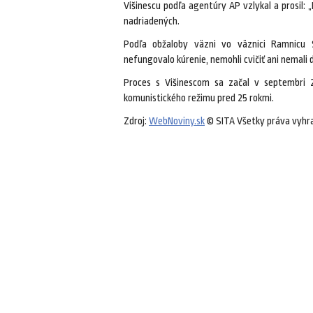
Višinescu podľa agentúry AP vzlykal a prosil: „
nadriadených.
Podľa obžaloby väzni vo väznici Ramnicu S
nefungovalo kúrenie, nemohli cvičiť ani nemali d
Proces s Višinescom sa začal v septembri
komunistického režimu pred 25 rokmi.
Zdroj:
WebNoviny.sk
© SITA Všetky práva vyhr