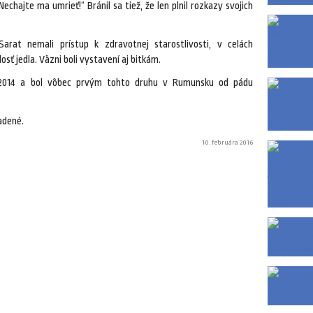
Nechajte ma umrieť!“ Bránil sa tiež, že len plnil rozkazy svojich
arat nemali prístup k zdravotnej starostlivosti, v celách
osť jedla. Väzni boli vystavení aj bitkám.
 2014 a bol vôbec prvým tohto druhu v Rumunsku od pádu
adené.
10. februára 2016