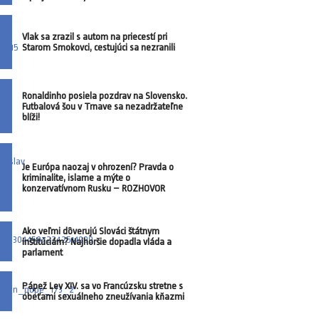
Vlak sa zrazil s autom na priecestí pri
Starom Smokovci, cestujúci sa nezranili
Ronaldinho posiela pozdrav na Slovensko.
Futbalová šou v Trnave sa nezadržateľne
blíži!
Je Európa naozaj v ohrození? Pravda o
kriminalite, islame a mýte o
konzervatívnom Rusku – ROZHOVOR
Ako veľmi dôverujú Slováci štátnym
inštitúciám? Najhoršie dopadla vláda a
parlament
Pápež Lev XIV. sa vo Francúzsku stretne s
obeťami sexuálneho zneužívania kňazmi