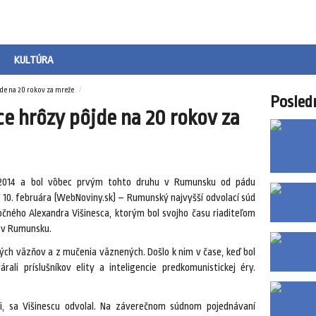
KULTÚRA
de na 20 rokov za mreže
Posled
e hrôzy pôjde na 20 rokov za
 2014 a bol vôbec prvým tohto druhu v Rumunsku od pádu
 10. februára (WebNoviny.sk) – Rumunský najvyšší odvolací súd
očného Alexandra Višinesca, ktorým bol svojho času riaditeľom
c v Rumunsku.
kých väzňov a z mučenia väznených. Došlo k nim v čase, keď bol
li príslušníkov elity a inteligencie predkomunistickej éry.
úli, sa Višinescu odvolal. Na záverečnom súdnom pojednávaní