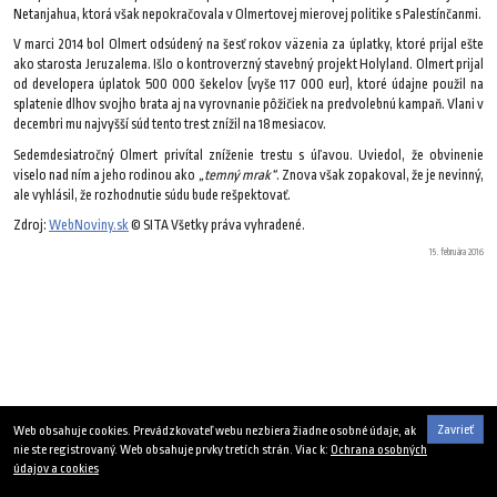
Netanjahua, ktorá však nepokračovala v Olmertovej mierovej politike s Palestínčanmi.
V marci 2014 bol Olmert odsúdený na šesť rokov väzenia za úplatky, ktoré prijal ešte
ako starosta Jeruzalema. Išlo o kontroverzný stavebný projekt Holyland. Olmert prijal
od developera úplatok 500 000 šekelov (vyše 117 000 eur), ktoré údajne použil na
splatenie dlhov svojho brata aj na vyrovnanie pôžičiek na predvolebnú kampaň. Vlani v
decembri mu najvyšší súd tento trest znížil na 18 mesiacov.
Sedemdesiatročný Olmert privítal zníženie trestu s úľavou. Uviedol, že obvinenie
viselo nad ním a jeho rodinou ako
„temný mrak“
. Znova však zopakoval, že je nevinný,
ale vyhlásil, že rozhodnutie súdu bude rešpektovať.
Zdroj:
WebNoviny.sk
© SITA Všetky práva vyhradené.
15. februára 2016
Zavrieť
Web obsahuje cookies. Prevádzkovateľ webu nezbiera žiadne osobné údaje, ak
nie ste registrovaný. Web obsahuje prvky tretích strán. Viac k:
Ochrana osobných
údajov a cookies