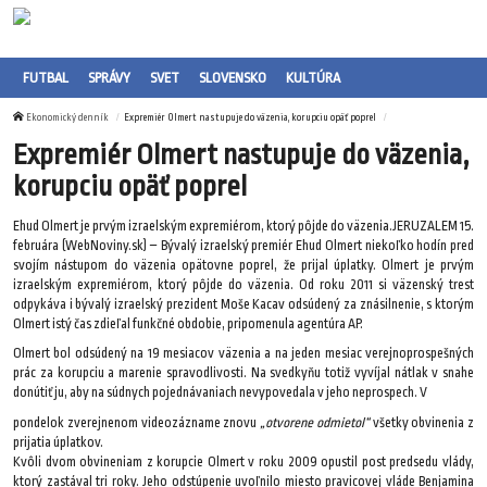
FUTBAL
SPRÁVY
SVET
SLOVENSKO
KULTÚRA
Ekonomický denník
Expremiér Olmert nastupuje do väzenia, korupciu opäť poprel
Expremiér Olmert nastupuje do väzenia,
korupciu opäť poprel
Ehud Olmert je prvým izraelským expremiérom, ktorý pôjde do väzenia.JERUZALEM 15.
februára (WebNoviny.sk) – Bývalý izraelský premiér Ehud Olmert niekoľko hodín pred
svojím nástupom do väzenia opätovne poprel, že prijal úplatky. Olmert je prvým
izraelským expremiérom, ktorý pôjde do väzenia. Od roku 2011 si väzenský trest
odpykáva i bývalý izraelský prezident Moše Kacav odsúdený za znásilnenie, s ktorým
Olmert istý čas zdieľal funkčné obdobie, pripomenula agentúra AP.
Olmert bol odsúdený na 19 mesiacov väzenia a na jeden mesiac verejnoprospešných
prác za korupciu a marenie spravodlivosti. Na svedkyňu totiž vyvíjal nátlak v snahe
donútiť ju, aby na súdnych pojednávaniach nevypovedala v jeho neprospech. V
pondelok zverejnenom videozázname znovu
„otvorene odmietol“
všetky obvinenia z
prijatia úplatkov.
Kvôli dvom obvineniam z korupcie Olmert v roku 2009 opustil post predsedu vlády,
ktorý zastával tri roky. Jeho odstúpenie uvoľnilo miesto pravicovej vláde Benjamina