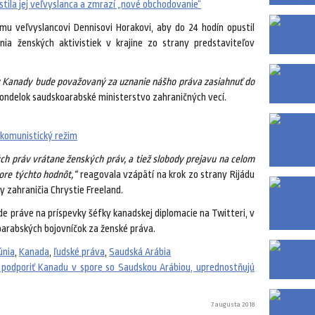
stila jej veľvyslanca a zmrazí „nové obchodovanie“
mu veľvyslancovi Dennisovi Horakovi, aby do 24 hodín opustil
ania ženských aktivistiek v krajine zo strany predstaviteľov
 Kanady bude považovaný za uznanie nášho práva zasiahnuť do
pondelok saudskoarabské ministerstvo zahraničných vecí.
í komunistický režim
h práv vrátane ženských práv, a tiež slobody prejavu na celom
ore týchto hodnôt,“
reagovala vzápätí na krok zo strany Rijádu
y zahraničia Chrystie Freeland.
e práve na príspevky šéfky kanadskej diplomacie na Twitteri, v
arabských bojovníčok za ženské práva.
únia
,
Kanada
,
ľudské práva
,
Saudská Arábia
 podporiť Kanadu v spore so Saudskou Arábiou, uprednostňujú
7. augusta 2018