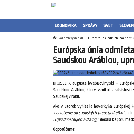
EKONOMIKA
SPRÁVY
SVET
SLOVEN
Ekonomický denník
Európska únia odmieta podporiť Ka
Európska únia odmieta
Saudskou Arábiou, upr
BRUSEL 7. augusta (WebNoviny.sk) – Európsk
Saudskou Arábiou, ktorý vznikol v súvislosti
Saudskej Arábii.
Ako v utorok vyhlásila hovorkyňa Európskej ko
vysvetlenie od saudských predstaviteľov“
, a t
„Uprednostňujeme dialóg,“
dodala k sporu medz
Odporúčame: