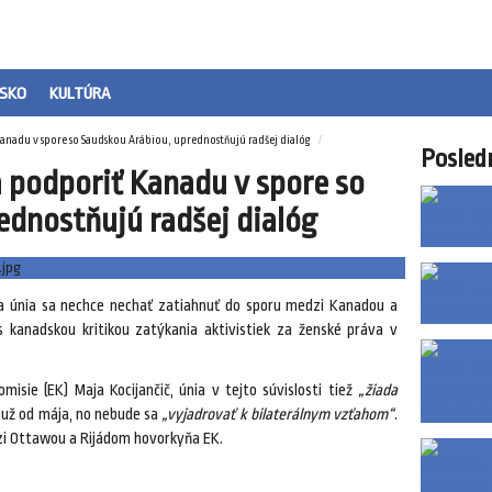
SKO
KULTÚRA
nadu v spore so Saudskou Arábiou, uprednostňujú radšej dialóg
Posled
 podporiť Kanadu v spore so
ednostňujú radšej dialóg
a únia sa nechce nechať zatiahnuť do sporu medzi Kanadou a
 s kanadskou kritikou zatýkania aktivistiek za ženské práva v
misie (EK) Maja Kocijančič, únia v tejto súvislosti tiež
„žiada
o už od mája, no nebude sa
„vyjadrovať k bilaterálnym vzťahom“
.
i Ottawou a Rijádom hovorkyňa EK.