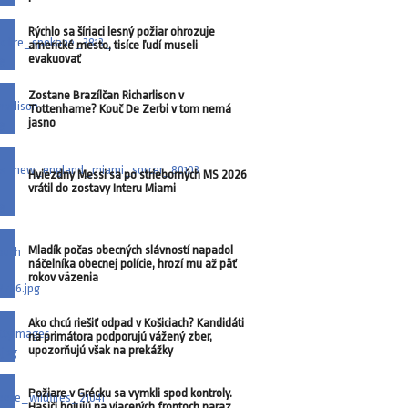
Rýchlo sa šíriaci lesný požiar ohrozuje
americké mesto, tisíce ľudí museli
evakuovať
Zostane Brazílčan Richarlison v
Tottenhame? Kouč De Zerbi v tom nemá
jasno
Hviezdny Messi sa po strieborných MS 2026
vrátil do zostavy Interu Miami
Mladík počas obecných slávností napadol
náčelníka obecnej polície, hrozí mu až päť
rokov väzenia
Ako chcú riešiť odpad v Košiciach? Kandidáti
na primátora podporujú vážený zber,
upozorňujú však na prekážky
Požiare v Grécku sa vymkli spod kontroly.
Hasiči bojujú na viacerých frontoch naraz