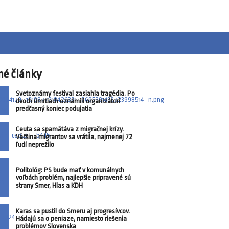
né články
Svetoznámy festival zasiahla tragédia. Po
dvoch úmrtiach oznámili organizátori
predčasný koniec podujatia
Ceuta sa spamätáva z migračnej krízy.
Väčšina migrantov sa vrátila, najmenej 72
ľudí neprežilo
Politológ: PS bude mať v komunálnych
voľbách problém, najlepšie pripravené sú
strany Smer, Hlas a KDH
Karas sa pustil do Smeru aj progresívcov.
Hádajú sa o peniaze, namiesto riešenia
problémov Slovenska