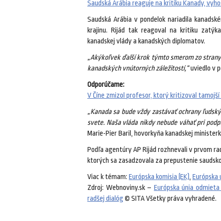
Saudská Arábia reaguje na kritiku Kanady, vyho
Saudská Arábia v pondelok nariadila kanadské
krajinu. Rijád tak reagoval na kritiku zatýk
kanadskej vlády a kanadských diplomatov.
„Akýkoľvek ďalší krok týmto smerom zo strany
kanadských vnútorných záležitostí,“
uviedlo v 
Odporúčame:
V Číne zmizol profesor, ktorý kritizoval tamojš
„Kanada sa bude vždy zastávať ochrany ľudskýc
svete. Naša vláda nikdy nebude váhať pri podp
Marie-Pier Baril, hovorkyňa kanadskej ministerk
Podľa agentúry AP Rijád rozhnevali v prvom rad
ktorých sa zasadzovala za prepustenie saudsko
Viac k témam:
Európska komisia (EK)
,
Európska 
Zdroj: Webnoviny.sk –
Európska únia odmieta
radšej dialóg
© SITA Všetky práva vyhradené.