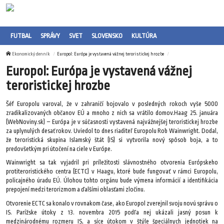
FUTBAL
SPRÁVY
SVET
SLOVENSKO
KULTÚRA
Ekonomický denník
Europol: Európa je vystavená vážnej teroristickej hrozbe
Europol: Európa je vystavená vážnej
teroristickej hrozbe
Šéf Europolu varoval, že v zahraničí bojovalo v posledných rokoch vyše 5000
zradikalizovaných občanov EÚ a mnoho z nich sa vrátilo domov.Haag 25. januára
(WebNoviny.sk) – Európa je v súčasnosti vystavená najvážnejšej teroristickej hrozbe
za uplynulých desať rokov. Uviedol to dnes riaditeľ Europolu Rob Wainwright. Dodal,
že teroristická skupina Islamský štát (IS) si vytvorila nový spôsob boja, a to
predovšetkým pri útočení na ciele v Európe.
Wainwright sa tak vyjadril pri príležitosti slávnostného otvorenia Európskeho
protiteroristického centra (ECTC) v Haagu, ktoré bude fungovať v rámci Europolu,
policajného úradu EÚ. Úlohou tohto orgánu bude výmena informácií a identifikácia
prepojení medzi terorizmom a ďalšími oblasťami zločinu.
Otvorenie ECTC sa konalo v rovnakom čase, ako Europol zverejnil svoju novú správu o
IS. Parížske útoky z 13. novembra 2015 podľa nej ukázali jasný posun k
medzinárodnému rozmeru IS, a síce útokom v štýle špeciálnych jednotiek na