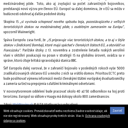
medzinárodnej pôde. Toto, ako aj zvyšujúci sa počet zahraničných bojovníkov,
predstavujú novú výzvu pre členov EÚ. Europol sa ďalej domnieva, že v EÚ sa môžu v
budúcnosti odohrať aj ďalšie podobné útoky.
Skupina IS
„si vyvinula schopnosť nového spôsobu boja, pozostávajúceho z veľkých
teroristických útokov na medzinárodnej pôde, s osobitným zameraním na Európu“
,
upozornil Wainwright.
Spáva Europolu zasa tvrdí, že
„IS pripravuje viac teroristických útokov, a to aj v štýle
útokov v (indickom) Bombaji, ktoré majú spáchať v členských štátoch EÚ, a obzvlášť vo
Francúzsku“
. Parížske útoky z 13. novembra a zostrelenie lietadla ruských aerolínii
vlani v októbri poukazujú na posun v stratégii IS na globálnu úroveň, uvádza sa v
správe, ktorú cituje britská spravodajská stanica BBC.
Šéf Europolu ďalej varoval, že v zahraničí bojovalo v posledných rokoch vyše 5000
zradikalizovaných občanov EÚ a mnoho z nich sa vrátilo domov. Prioritou ECTC preto
bude posilňovať výmenu informácií medzi členskými štátmi európskej dvadsaťosmičky
a zameria sa tiež na prepojenia s ďalšími kriminálnymi odvetviami.
V novovytvorenom oddelení bude pracovať okolo 40 až 50 odborníkov na boj proti
terorizmu. Europol so sídlom v Haagu má dokopy okolo 800 zamestnancov.
Zdroj:
WebNoviny.sk
© SITA Všetky práva vyhradené.
Zavrieť
Web obsahuje cookies. Prevádzkovateľ webu nezbiera žiadne osobné údaje, ak
25. januára 2016
nie ste registrovaný. Web obsahuje prvky tretích strán. Viac k:
Ochrana osobných
údajov a cookies