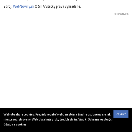
Zdroj:
WebNoviny.sk
© SITA Všetky práva vyhradené.
18. januára 2016
Zavrieť
Web obsahuje cookies. Prevádzkovateľ webu nezbiera žiadne osobné údaje, ak
nie ste registrovaný. Web obsahuje prvky tretích strán. Viac k:
Ochrana osobných
údajov a cookies