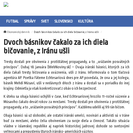
FUTBAL
SPRÁVY
SVET
SLOVENSKO
KULTÚRA
Ekonomický denník
Dvoch básnikov čakalo za ich diela bičovanie, z Iránu ušli
Dvoch básnikov čakalo za ich diela
bičovanie, z Iránu ušli
Tresty dostali pre obvinenia z protištátnej propagandy, a to „urážaním posvätných
princípov“. Dubaj 18. januára (WebNoviny.sk) – Dvaja iránski básnici, ktorých za ich
diela čakali tresty bičovania a uväznenia, ušli z Iránu. Informovala o tom tlačová
agentúra AP. Poetka Fáteme Echtesaríová dnes pre AP povedala, že ona a jej kolega,
básnik Mehdí Músaví, ušli v nedávnych dňoch z Iránu a dostali sa v poriadku do inej
krajiny. Odmietla ju však konkretizovať z obáv o ich bezpečnosť.
K úteku sa obaja básnici uchýlili v čase, keď Echtesaríovej hrozilo 11-ročné väzenie a
Músavího čakalo deväť rokov za mrežami. Tresty dostali pre obvinenia z protištátnej
propagandy, a to „urážaním posvätných princípov“. Každému udelili aj 99 rán bičom.
Obaja básnici sú už slobodní, ale ostatní iránski umelci, novinári a aktivisti sú v Iráne
buď za mrežami, alebo čelia obvineniam za svoje diela a činnosť. Takáto situácia
vládne v islamskej republike aj napriek historickej jadrovej dohode so svetovými
veľmocami a prepusteniu štyroch iránsko-amerických väzňov.