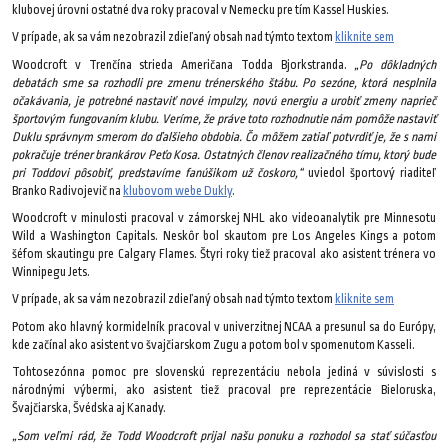
klubovej úrovni ostatné dva roky pracoval v Nemecku pre tím Kassel Huskies.
V prípade, ak sa vám nezobrazil zdieľaný obsah nad týmto textom
kliknite sem
Woodcroft v Trenčína strieda Američana Todda Bjorkstranda.
„Po dôkladných
debatách sme sa rozhodli pre zmenu trénerského štábu. Po sezóne, ktorá nesplnila
očakávania, je potrebné nastaviť nové impulzy, novú energiu a urobiť zmeny naprieč
športovým fungovaním klubu. Veríme, že práve toto rozhodnutie nám pomôže nastaviť
Duklu správnym smerom do ďalšieho obdobia. Čo môžem zatiaľ potvrdiť je, že s nami
pokračuje tréner brankárov Peťo Kosa. Ostatných členov realizačného tímu, ktorý bude
pri Toddovi pôsobiť, predstavíme fanúšikom už čoskoro,“
uviedol športový riaditeľ
Branko Radivojevič na
klubovom webe Dukly
.
Woodcroft v minulosti pracoval v zámorskej NHL ako videoanalytik pre Minnesotu
Wild a Washington Capitals. Neskôr bol skautom pre Los Angeles Kings a potom
šéfom skautingu pre Calgary Flames. Štyri roky tiež pracoval ako asistent trénera vo
Winnipegu Jets.
V prípade, ak sa vám nezobrazil zdieľaný obsah nad týmto textom
kliknite sem
Potom ako hlavný kormidelník pracoval v univerzitnej NCAA a presunul sa do Európy,
kde začínal ako asistent vo švajčiarskom Zugu a potom bol v spomenutom Kasseli.
Tohtosezónna pomoc pre slovenskú reprezentáciu nebola jediná v súvislosti s
národnými výbermi, ako asistent tiež pracoval pre reprezentácie Bieloruska,
Švajčiarska, Švédska aj Kanady.
„Som veľmi rád, že Todd Woodcroft prijal našu ponuku a rozhodol sa stať súčasťou