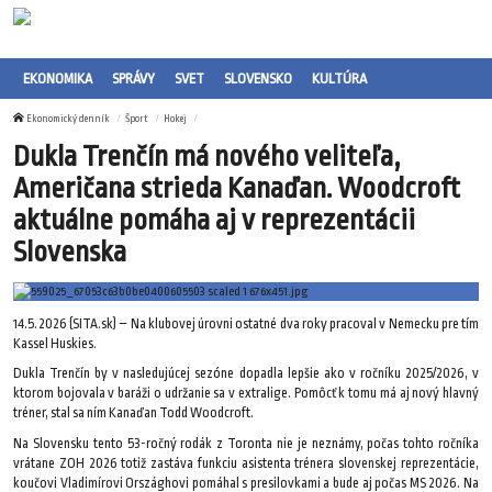
EKONOMIKA
SPRÁVY
SVET
SLOVENSKO
KULTÚRA
Ekonomický denník
Šport
Hokej
Dukla Trenčín má nového veliteľa,
Američana strieda Kanaďan. Woodcroft
aktuálne pomáha aj v reprezentácii
Slovenska
14.5.2026 (SITA.sk) – Na klubovej úrovni ostatné dva roky pracoval v Nemecku pre tím
Kassel Huskies.
Dukla Trenčín by v nasledujúcej sezóne dopadla lepšie ako v ročníku 2025/2026, v
ktorom bojovala v baráži o udržanie sa v extralige. Pomôcť k tomu má aj nový hlavný
tréner, stal sa ním Kanaďan Todd Woodcroft.
Na Slovensku tento 53-ročný rodák z Toronta nie je neznámy, počas tohto ročníka
vrátane ZOH 2026 totiž zastáva funkciu asistenta trénera slovenskej reprezentácie,
koučovi Vladimírovi Országhovi pomáhal s presilovkami a bude aj počas MS 2026. Na