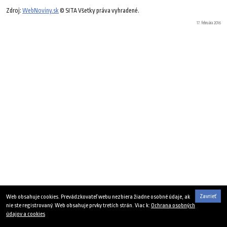
Zdroj:
WebNoviny.sk
© SITA Všetky práva vyhradené.
17. februára 2016
Zavrieť
Web obsahuje cookies. Prevádzkovateľ webu nezbiera žiadne osobné údaje, ak
nie ste registrovaný. Web obsahuje prvky tretích strán. Viac k:
Ochrana osobných
údajov a cookies