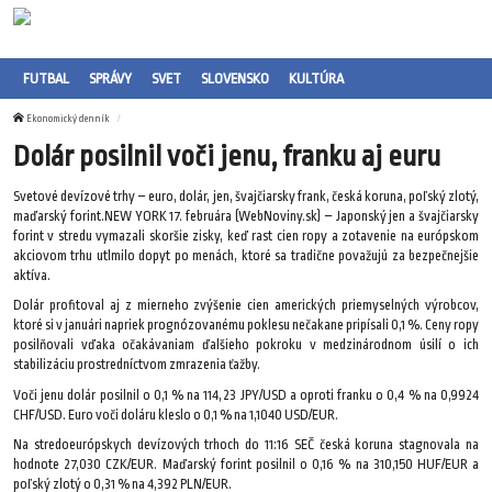
FUTBAL
SPRÁVY
SVET
SLOVENSKO
KULTÚRA
Ekonomický denník
Dolár posilnil voči jenu, franku aj euru
Svetové devízové trhy – euro, dolár, jen, švajčiarsky frank, česká koruna, poľský zlotý,
maďarský forint.NEW YORK 17. februára (WebNoviny.sk) – Japonský jen a švajčiarsky
forint v stredu vymazali skoršie zisky, keď rast cien ropy a zotavenie na európskom
akciovom trhu utlmilo dopyt po menách, ktoré sa tradične považujú za bezpečnejšie
aktíva.
Dolár profitoval aj z mierneho zvýšenie cien amerických priemyselných výrobcov,
ktoré si v januári napriek prognózovanému poklesu nečakane pripísali 0,1 %. Ceny ropy
posilňovali vďaka očakávaniam ďalšieho pokroku v medzinárodnom úsilí o ich
stabilizáciu prostredníctvom zmrazenia ťažby.
Voči jenu dolár posilnil o 0,1 % na 114,23 JPY/USD a oproti franku o 0,4 % na 0,9924
CHF/USD. Euro voči doláru kleslo o 0,1 % na 1,1040 USD/EUR.
Na stredoeurópskych devízových trhoch do 11:16 SEČ česká koruna stagnovala na
hodnote 27,030 CZK/EUR. Maďarský forint posilnil o 0,16 % na 310,150 HUF/EUR a
poľský zlotý o 0,31 % na 4,392 PLN/EUR.