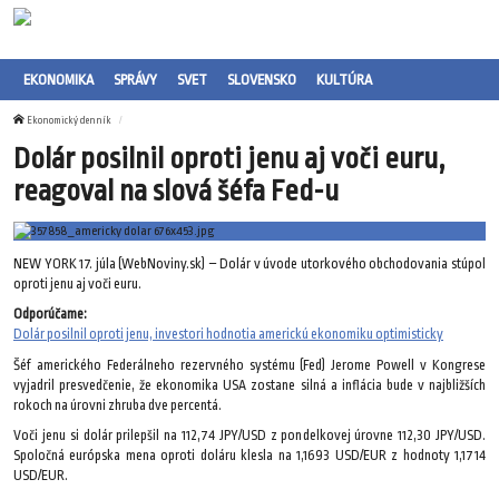
EKONOMIKA
SPRÁVY
SVET
SLOVENSKO
KULTÚRA
Ekonomický denník
Dolár posilnil oproti jenu aj voči euru,
reagoval na slová šéfa Fed-u
NEW YORK 17. júla (WebNoviny.sk) – Dolár v úvode utorkového obchodovania stúpol
oproti jenu aj voči euru.
Odporúčame:
Dolár posilnil oproti jenu, investori hodnotia americkú ekonomiku optimisticky
Šéf amerického Federálneho rezervného systému (Fed) Jerome Powell v Kongrese
vyjadril presvedčenie, že ekonomika USA zostane silná a inflácia bude v najbližších
rokoch na úrovni zhruba dve percentá.
Voči jenu si dolár prilepšil na 112,74 JPY/USD z pondelkovej úrovne 112,30 JPY/USD.
Spoločná európska mena oproti doláru klesla na 1,1693 USD/EUR z hodnoty 1,1714
USD/EUR.