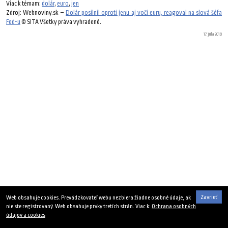
Viac k témam:
dolár
,
euro
,
jen
Zdroj: Webnoviny.sk –
Dolár posilnil oproti jenu aj voči euru, reagoval na slová šéfa
Fed-u
© SITA Všetky práva vyhradené.
17. júla 2018
Zavrieť
Web obsahuje cookies. Prevádzkovateľ webu nezbiera žiadne osobné údaje, ak
nie ste registrovaný. Web obsahuje prvky tretích strán. Viac k:
Ochrana osobných
údajov a cookies