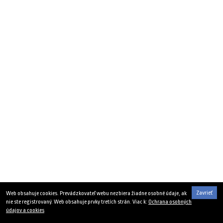
Zavrieť
Web obsahuje cookies. Prevádzkovateľ webu nezbiera žiadne osobné údaje, ak
nie ste registrovaný. Web obsahuje prvky tretích strán. Viac k:
Ochrana osobných
údajov a cookies