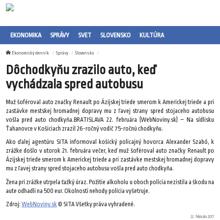
EKONOMIKA
SPRÁVY
SVET
SLOVENSKO
KULTÚRA
Ekonomický denník
Správy
Slovensko
Dôchodkyňu zrazilo auto, keď
vychádzala spred autobusu
Muž šoféroval auto značky Renault po Ázijskej triede smerom k Americkej triede a pri
zastávke mestskej hromadnej dopravy mu z ľavej strany spred stojaceho autobusu
vošla pred auto chodkyňa.BRATISLAVA 22. februára (WebNoviny.sk) – Na sídlisku
Ťahanovce v Košiciach zrazil 26-ročný vodič 75-ročnú chodkyňu.
Ako ďalej agentúru SITA informoval košický policajný hovorca Alexander Szabó, k
zrážke došlo v utorok 21. februára večer, keď muž šoféroval auto značky Renault po
Ázijskej triede smerom k Americkej triede a pri zastávke mestskej hromadnej dopravy
mu z ľavej strany spred stojaceho autobusu vošla pred auto chodkyňa.
Žena pri zrážke utrpela ťažký úraz. Požitie alkoholu u oboch polícia nezistila a škodu na
aute odhadli na 500 eur. Okolnosti nehody polícia vyšetruje.
Zdroj:
WebNoviny.sk
© SITA Všetky práva vyhradené.
22. februára 2017