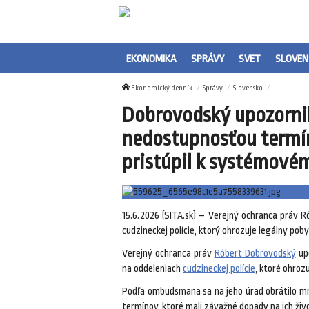
EKONOMIKA
SPRÁVY
SVET
SLOVEN
Ekonomický denník
Správy
Slovensko
Dobrovodský upozornil
nedostupnosťou termíno
pristúpil k systémové
15.6.2026 (SITA.sk) – Verejný ochranca práv 
cudzineckej polície, ktorý ohrozuje legálny pob
Verejný ochranca práv
Róbert Dobrovodský
upo
na oddeleniach
cudzineckej polície
, ktoré ohroz
Podľa ombudsmana sa na jeho úrad obrátilo mno
termínov, ktoré mali závažné dopady na ich živo