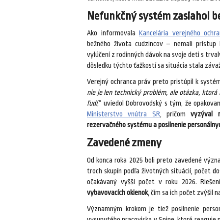
Nefunkčný systém zasiahol be
Ako informovala
Kancelária verejného ochr
bežného života cudzincov – nemali prístup k
vylúčení z rodinných dávok na svoje deti s trva
dôsledku týchto ťažkostí sa situácia stala zá
Verejný ochranca práv preto pristúpil k systé
nie je len technický problém, ale otázka, kto
ľudí
,“ uviedol Dobrovodský s tým, že opakova
Ministerstvo vnútra SR
, pričom
vyzýval n
rezervačného systému a posilnenie personálny
Zavedené zmeny
Od konca roka 2025 boli preto zavedené výz
troch skupín podľa životných situácií, počet 
očakávaný vyšší počet v roku 2026. Riešením
vybavovacích okienok
, čím sa ich počet zvýšil 
Významným krokom je tiež posilnenie pers
vysunutého pracoviska v Snine, ktoré reaguje 