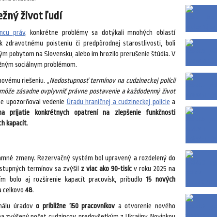
žný život ľudí
ancu práv
, konkrétne problémy sa dotýkali mnohých oblastí
 zdravotnému poisteniu či predpôrodnej starostlivosti, boli
lým pobytom na Slovensku, alebo im hrozilo prerušenie štúdia. V
važným sociálnym problémom.
movému riešeniu. „
Nedostupnosť termínov na cudzineckej polícii
rá môže zásadne ovplyvniť právne postavenie a každodenný život
ne upozorňoval vedenie
Úradu hraničnej a cudzineckej polície
a
a prijatie konkrétnych opatrení na zlepšenie funkčnosti
ch kapacít
.
namné zmeny. Rezervačný systém bol upravený a rozdelený do
dostupných termínov sa zvýšil
z viac ako 90-tisíc
v roku 2025 na
 bolo aj rozšírenie kapacít pracovísk, pribudlo
15 nových
na celkovo
48
.
onálu úradov
o približne 150 pracovníkov
a otvorenie nového
na zvýšený počet cudzincov, predovšetkým z Ukrajiny. Novinkou