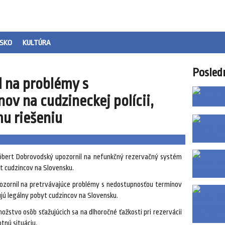
SKO
KULTÚRA
Posled
 na problémy s
v na cudzineckej polícii,
mu riešeniu
Róbert Dobrovodský upozornil na nefunkčný rezervačný systém
yt cudzincov na Slovensku.
zornil na pretrvávajúce problémy s nedostupnosťou termínov
ujú legálny pobyt cudzincov na Slovensku.
žstvo osôb sťažujúcich sa na dlhoročné ťažkosti pri rezervácii
tnú situáciu.