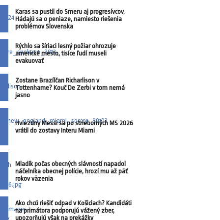
Karas sa pustil do Smeru aj progresívcov.
Hádajú sa o peniaze, namiesto riešenia
problémov Slovenska
Rýchlo sa šíriaci lesný požiar ohrozuje
americké mesto, tisíce ľudí museli
evakuovať
Zostane Brazílčan Richarlison v
Tottenhame? Kouč De Zerbi v tom nemá
jasno
Hviezdny Messi sa po strieborných MS 2026
vrátil do zostavy Interu Miami
Mladík počas obecných slávností napadol
náčelníka obecnej polície, hrozí mu až päť
rokov väzenia
Ako chcú riešiť odpad v Košiciach? Kandidáti
na primátora podporujú vážený zber,
upozorňujú však na prekážky