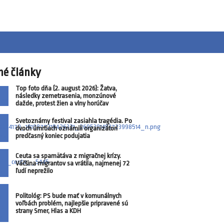
né články
Top foto dňa (2. august 2026): Žatva,
následky zemetrasenia, monzúnové
dažde, protest žien a vlny horúčav
Svetoznámy festival zasiahla tragédia. Po
dvoch úmrtiach oznámili organizátori
predčasný koniec podujatia
Ceuta sa spamätáva z migračnej krízy.
Väčšina migrantov sa vrátila, najmenej 72
ľudí neprežilo
Politológ: PS bude mať v komunálnych
voľbách problém, najlepšie pripravené sú
strany Smer, Hlas a KDH