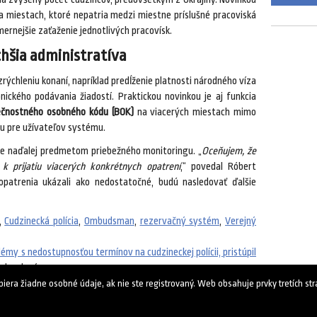
na miestach, ktoré nepatria medzi miestne príslušné pracoviská
ernejšie zaťaženie jednotlivých pracovísk.
chšia administratíva
 zrýchleniu konaní, napríklad predĺženie platnosti národného víza
nického podávania žiadostí. Praktickou novinkou je aj funkcia
čnostného osobného kódu (BOK)
na viacerých miestach mimo
vu pre užívateľov systému.
 je naďalej predmetom priebežného monitoringu. „
Oceňujem, že
k prijatiu viacerých konkrétnych opatrení
,“ povedal Róbert
opatrenia ukázali ako nedostatočné, budú nasledovať ďalšie
,
Cudzinecká polícia
,
Ombudsman
,
rezervačný systém
,
Verejný
émy s nedostupnosťou termínov na cudzineckej polícii, pristúpil
vyhradené.
ra žiadne osobné údaje, ak nie ste registrovaný. Web obsahuje prvky tretích strá
15. júna 2026