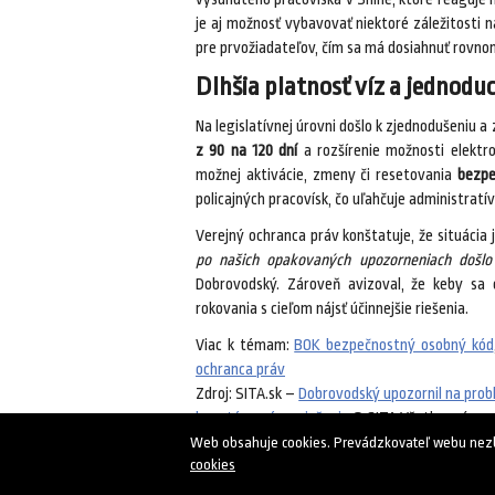
je aj možnosť vybavovať niektoré záležitosti 
pre prvožiadateľov, čím sa má dosiahnuť rovnom
Dlhšia platnosť víz a jednodu
Na legislatívnej úrovni došlo k zjednodušeniu a
z 90 na 120 dní
a rozšírenie možnosti elektro
možnej aktivácie, zmeny či resetovania
bezpe
policajných pracovísk, čo uľahčuje administratí
Verejný ochranca práv konštatuje, že situácia
po našich opakovaných upozorneniach došlo 
Dobrovodský. Zároveň avizoval, že keby sa 
rokovania s cieľom nájsť účinnejšie riešenia.
Viac k témam:
BOK bezpečnostný osobný kód
ochranca práv
Zdroj: SITA.sk –
Dobrovodský upozornil na probl
k systémovému riešeniu
© SITA Všetky práva 
Web obsahuje cookies. Prevádzkovateľ webu nezbie
cookies