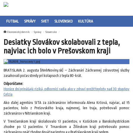
FUTBAL
SPRÁVY
SVET
SLOVENSKO
KULTÚRA
Ekonomický denník
Správy
Slovensko
Desiatky Slovákov skolabovali z tepla,
najviac ich bolo v Prešovskom kraji
BRATISLAVA 2. augusta (WebNoviny.sk) – Záchranári Záchrannej zdravotnej služby
zasahovali počas stredy pri kolapsoch z tepla 80-krát.
Odporúčame:
Horúce dni prinášajú riziká, odborníci radia ako v zdraví prežiť teploty nad 30 stupňov
Celzia
Ako ďalej agentúru SITA za záchranárov informovala Alena Krčová, najviac, až 15
pacientov, bolo z Prešovského kraja, najmenej, len traja, potrebovali pomoc
záchranárov v Nitrianskom kraji.
V Trenčianskom kraji skolabovalo 13 pacientov, v Košickom a Banskobystrickom
zhodne po 12 pacientov. V Trnavskom a Žilinskom kraji potrebovalo pomoc
záchranárov opäť zhodne deväť pacientov a v Bratislavskom kraji sedem.