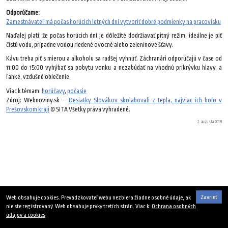
Odporúčame:
Zamestnávateľ má počas horúcich letných dní vytvoriť dobré podmienky na pracovisku
Naďalej platí, že počas horúcich dní je dôležité dodržiavať pitný režim, ideálne je piť
čistú vodu, prípadne vodou riedené ovocné alebo zeleninové šťavy.
Kávu treba piť s mierou a alkoholu sa radšej vyhnúť. Záchranári odporúčajú v čase od
11:00 do 15:00 vyhýbať sa pobytu vonku a nezabúdať na vhodnú prikrývku hlavy, a
ľahké, vzdušné oblečenie.
Viac k témam:
horúčavy
,
počasie
Zdroj: Webnoviny.sk –
Desiatky Slovákov skolabovali z tepla, najviac ich bolo v
Prešovskom kraji
© SITA Všetky práva vyhradené.
2. augusta 2018
Zavrieť
Web obsahuje cookies. Prevádzkovateľ webu nezbiera žiadne osobné údaje, ak
nie ste registrovaný. Web obsahuje prvky tretích strán. Viac k:
Ochrana osobných
údajov a cookies