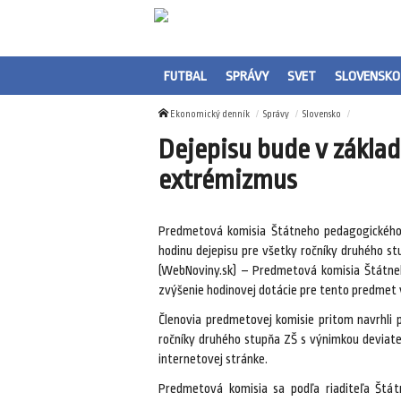
FUTBAL
SPRÁVY
SVET
SLOVENSKO
Ekonomický denník
Správy
Slovensko
Dejepisu bude v zákla
extrémizmus
Predmetová komisia Štátneho pedagogického
hodinu dejepisu pre všetky ročníky druhého s
(WebNoviny.sk) – Predmetová komisia Štátneh
zvýšenie hodinovej dotácie pre tento predmet 
Členovia predmetovej komisie pritom navrhli 
ročníky druhého stupňa ZŠ s výnimkou deviate
internetovej stránke.
Predmetová komisia sa podľa riaditeľa Štá