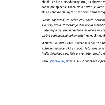
zhodla, že ide o nevyhnutný krok, ak chceme v
dodal, pre splnenie tohto cieľa považuje komis
hlbšie venovať hlavným historickým témam ovp
„Treba zdôrazniť, že schválený návrh nezasa
kvantity učiva. Prioritou je didakticko-metod
materiály a diskusiu o histórii a jej vplyve na
platné pedagogické dokumenty“
, uviedol Hajduk
Minister školstva Peter Plavčan uviedol, že s 
aktuálnu spoločenskú situáciu. Táto zmena je
hodín dejepisu sa posilnia práve tieto témy,“
uvi
Zdroj:
WebNoviny.sk
© SITA Všetky práva vyhr