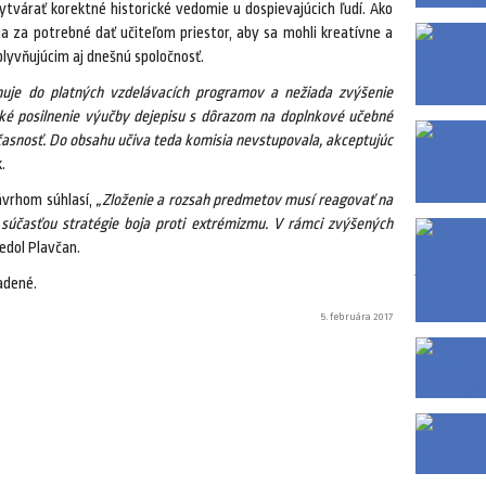
ytvárať korektné historické vedomie u dospievajúcich ľudí. Ako
ia za potrebné dať učiteľom priestor, aby sa mohli kreatívne a
lyvňujúcim aj dnešnú spoločnosť.
huje do platných vzdelávacích programov a nežiada zvýšenie
ické posilnenie výučby dejepisu s dôrazom na doplnkové učebné
 súčasnosť. Do obsahu učiva teda komisia nevstupovala, akceptujúc
.
návrhom súhlasí,
„Zloženie a rozsah predmetov musí reagovať na
 súčasťou stratégie boja proti extrémizmu. V rámci zvýšených
edol Plavčan.
adené.
5. februára 2017