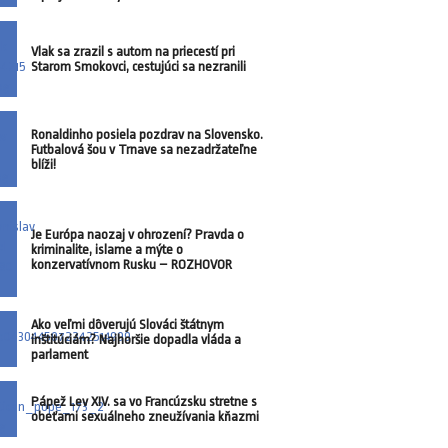
Vlak sa zrazil s autom na priecestí pri
Starom Smokovci, cestujúci sa nezranili
Ronaldinho posiela pozdrav na Slovensko.
Futbalová šou v Trnave sa nezadržateľne
blíži!
Je Európa naozaj v ohrození? Pravda o
kriminalite, islame a mýte o
konzervatívnom Rusku – ROZHOVOR
Ako veľmi dôverujú Slováci štátnym
inštitúciám? Najhoršie dopadla vláda a
parlament
Pápež Lev XIV. sa vo Francúzsku stretne s
obeťami sexuálneho zneužívania kňazmi