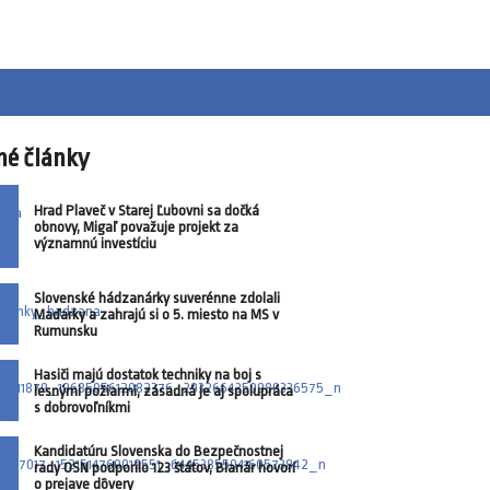
né články
Hrad Plaveč v Starej Ľubovni sa dočká
obnovy, Migaľ považuje projekt za
významnú investíciu
Slovenské hádzanárky suverénne zdolali
Maďarky a zahrajú si o 5. miesto na MS v
Rumunsku
Hasiči majú dostatok techniky na boj s
lesnými požiarmi, zásadná je aj spolupráca
s dobrovoľníkmi
Kandidatúru Slovenska do Bezpečnostnej
rady OSN podporilo 123 štátov, Blanár hovorí
o prejave dôvery