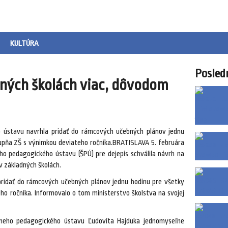
KULTÚRA
Posled
dných školách viac, dôvodom
 ústavu navrhla pridať do rámcových učebných plánov jednu
tupňa ZŠ s výnimkou deviateho ročníka.BRATISLAVA 5. februára
o pedagogického ústavu (ŠPÚ) pre dejepis schválila návrh na
v základných školách.
pridať do rámcových učebných plánov jednu hodinu pre všetky
ho ročníka. Informovalo o tom ministerstvo školstva na svojej
tneho pedagogického ústavu Ľudovíta Hajduka jednomyseľne