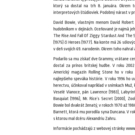
ktorý sa dostal na trh 8. januára. Okrem t
interpretových štúdioviek. Podobný nárast v pr
David Bowie, vlastným menom David Robert Jo
hudobníkom v dejinách. Oceňované je najmä jeh
The Rise And Fall Of Ziggy Stardust And The S
(1975) či Heroes (1977). Na konte má 26 sólový
v deň svojich 69. narodenín. Okrem toho nahral
Podarilo sa mu získať dve Grammy, vrátane ceny
dostal za prínos britskej hudbe. V roku 2002
Americký magazín Rolling Stone ho v roku 20
najlepšieho speváka histórie. V roku 1996 ho uv
herectvu, účinkoval napríklad v snímkach Muž, 
Veselé Vianoce, pán Lawrence (1983), Labyrint
Basquiat (1996), Mr. Rice’s Secret (2000), Zoo
Bowie bol dvakrát ženatý, v rokoch 1970 až 19
Barnett, ktorá mu porodila syna Duncana. V r
s ktorou mal dcéru Alexandriu Zahru.
Informácie pochádzajú z webovej stránky www.