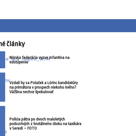
né články
Nórska federácia vyzve Infantina na
odstúpenie
Vzdali by sa Polaček a Lörinc kandidatúry
na primátora v prospech niekoho iného?
Väčšina nechce špekulovať
Polícia pátra po dvoch maloletých
podozrivých z brutálneho útoku na taxikára
v Seredi – FOTO