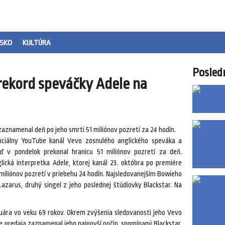
SKO
KULTÚRA
Posled
rekord speváčky Adele na
zaznamenal deň po jeho smrti 51 miliónov pozretí za 24 hodín.
iciálny YouTube kanál Vevo zosnulého anglického speváka a
ď v pondelok prekonal hranicu 51 miliónov pozretí za deň.
lická interpretka Adele, ktorej kanál 23. októbra po premiére
 miliónov pozretí v priebehu 24 hodín. Najsledovanejším Bowieho
Lazarus, druhý singel z jeho poslednej štúdiovky Blackstar. Na
nuára vo veku 69 rokov. Okrem zvýšenia sledovanosti jeho Vevo
ie predaja zaznamenal jeho najnovší počin, spomínaný Blackstar,