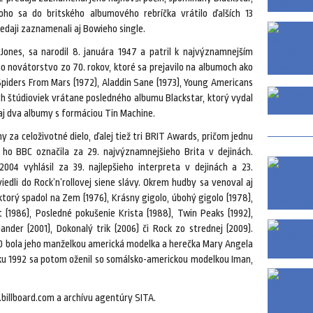
oho sa do britského albumového rebríčka vrátilo ďalších 13
edaji zaznamenali aj Bowieho single.
nes, sa narodil 8. januára 1947 a patril k najvýznamnejším
o novátorstvo zo 70. rokov, ktoré sa prejavilo na albumoch ako
piders From Mars (1972), Aladdin Sane (1973), Young Americans
ch štúdioviek vrátane posledného albumu Blackstar, ktorý vydal
 aj dva albumy s formáciou Tin Machine.
 za celoživotné dielo, ďalej tiež tri BRIT Awards, pričom jednu
 ho BBC označila za 29. najvýznamnejšieho Brita v dejinách.
04 vyhlásil za 39. najlepšieho interpreta v dejinách a 23.
iedli do Rock’n’rollovej siene slávy. Okrem hudby sa venoval aj
ktorý spadol na Zem (1976), Krásny gigolo, úbohý gigolo (1978),
 (1986), Posledné pokušenie Krista (1988), Twin Peaks (1992),
lander (2001), Dokonalý trik (2006) či Rock zo strednej (2009).
80 bola jeho manželkou americká modelka a herečka Mary Angela
oku 1992 sa potom oženil so somálsko-americkou modelkou Iman,
billboard.com a archívu agentúry SITA.