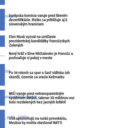
Európska komisia varuje pred šírením
dezertifikácie. Riziko sa približuje aj k
slovenským hraniciam
Elon Musk vyzval na umlčanie
prezidentskej kandidátky francúzskych
Zelených
Nový hráč v tíme Michaloviec je Francúz a
pochvaľuje si pokoj v meste
Po 34 rokoch sa spor o časť sídliska Juh
skončil, územie sa vracia Kežmarku
NKÚ varuje pred netransparentným
systémom dotácií, takmer 30 miliónov eur
bolo rozdelených bez jasných kritérií
USA upozorňujú na ruskú provokáciu,
Moskva by mohla otestovať NATO