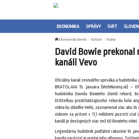
EKONOMIKA
SPRÁVY
SVET
SLOVEN
Ekonomický denník
Kultúra
Hudba
David Bowie prekonal 
kanáli Vevo
Oficiálny kanál zosnulého speváka a hudobníka 
BRATISLAVA 15. januára (WebNoviny.sk) – Of
hudobníka Davida Bowieho zlomil rekord, ke
Držiteľkou predchádzajúceho rekordu bola ang
videa ku skladbe Hello, zaznamenal viac ako 36
videom sa pritom s 11,1 miliónmi pozretí stal 
kanáli je dostupných viac než 60 Bowieho videí.
Legendárny hudobník podľahol rakovine 10. ja
kanála narástol aj predaj jeho albumov. Zvýšen