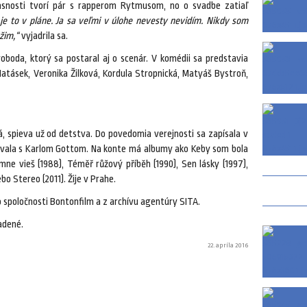
časnosti tvorí pár s rapperom Rytmusom, no o svadbe zatiaľ
e to v pláne. Ja sa veľmi v úlohe nevesty nevidím. Nikdy som
žim,“
vyjadrila sa.
oboda, ktorý sa postaral aj o scenár. V komédii sa predstavia
atásek, Veronika Žilková, Kordula Stropnická, Matyáš Bystroň,
spieva už od detstva. Do povedomia verejnosti sa zapísala v
ievala s Karlom Gottom. Na konte má albumy ako Keby som bola
 mne vieš (1988), Téměř růžový příběh (1990), Sen lásky (1997),
o Stereo (2011). Žije v Prahe.
spoločnosti Bontonfilm a z archívu agentúry SITA.
adené.
22. apríla 2016