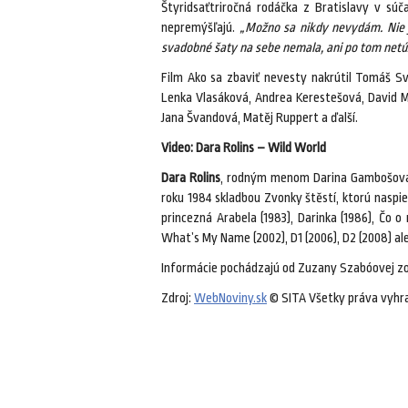
Štyridsaťtriročná rodáčka z Bratislavy v sú
nepremýšľajú.
„Možno sa nikdy nevydám. Nie j
svadobné šaty na sebe nemala, ani po tom netú
Film Ako sa zbaviť nevesty nakrútil Tomáš Sv
Lenka Vlasáková, Andrea Kerestešová, David M
Jana Švandová, Matěj Ruppert a ďalší.
Video: Dara Rolins – Wild World
Dara Rolins
, rodným menom Darina Gambošová, 
roku 1984 skladbou Zvonky štěstí, ktorú nasp
princezná Arabela (1983), Darinka (1986), Čo o
What’s My Name (2002), D1 (2006), D2 (2008) aleb
Informácie pochádzajú od Zuzany Szabóovej zo 
Zdroj:
WebNoviny.sk
© SITA Všetky práva vyhr