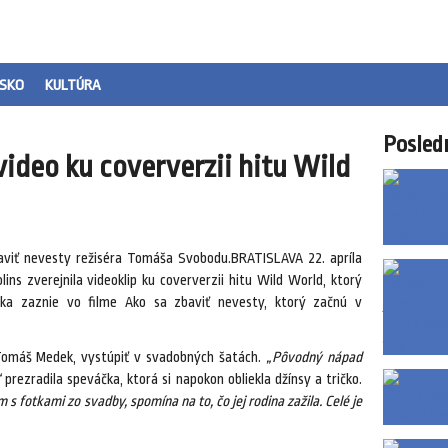
SKO
KULTÚRA
Posled
video ku coververzii hitu Wild
aviť nevesty režiséra Tomáša Svobodu.BRATISLAVA 22. apríla
ns zverejnila videoklip ku coververzii hitu Wild World, ktorý
inka zaznie vo filme Ako sa zbaviť nevesty, ktorý začnú v
l Tomáš Medek, vystúpiť v svadobných šatách.
„Pôvodný nápad
“
prezradila speváčka, ktorá si napokon obliekla džínsy a tričko.
s fotkami zo svadby, spomína na to, čo jej rodina zažila. Celé je