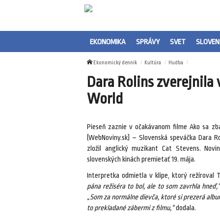
EKONOMIKA
SPRÁVY
SVET
SLOVEN
Ekonomický denník
Kultúra
Hudba
Dara Rolins zverejnila 
World
Pieseň zaznie v očakávanom filme Ako sa zb
(WebNoviny.sk) – Slovenská speváčka Dara Roli
zložil anglický muzikant Cat Stevens. Nov
slovenských kinách premietať 19. mája.
Interpretka odmietla v klipe, ktorý režírova
pána režiséra to bol, ale to som zavrhla hneď,
„Som za normálne dievča, ktoré si prezerá album 
to prekladané zábermi z filmu,“
dodala.