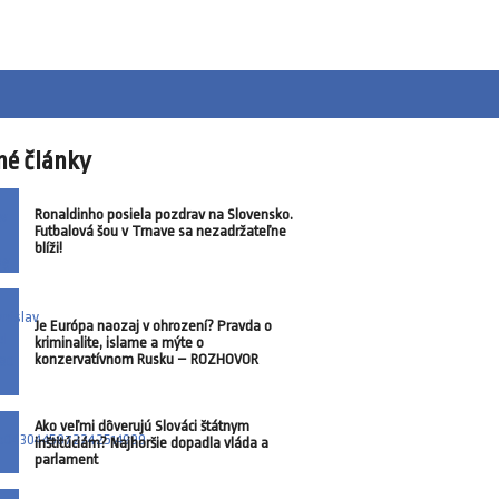
né články
Ronaldinho posiela pozdrav na Slovensko.
Futbalová šou v Trnave sa nezadržateľne
blíži!
Je Európa naozaj v ohrození? Pravda o
kriminalite, islame a mýte o
konzervatívnom Rusku – ROZHOVOR
Ako veľmi dôverujú Slováci štátnym
inštitúciám? Najhoršie dopadla vláda a
parlament