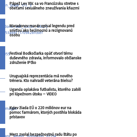
Pápež Lev XIV. sa vo Francúzsku stretne s
obeťami sexuálneho zneužívania kňazmi
Maradonov masér opísal legendu pred
smrťou ako bezmocnú a rezignovanú
osobu
Festival Bodkočiarka opäť otvorí tému
duševného zdravia, informovalo občianske
združenie IPčko
Uruguajská reprezentácia má nového
trénera. Kto nahradil veterána Bielsu?
Uganda oplakáva futbalistu, ktorého zabili
pri lúpežnom útoku – VIDEO
Kyjev žiada EÚ o 220 miliónov eur na
pomoc farmárom, ktorých postihla blokáda
prístavov
Merz zvolal bezpečnostnú radu štátu po