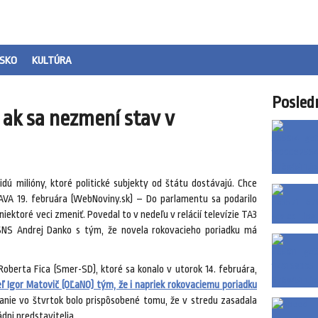
SKO
KULTÚRA
Posled
 ak sa nezmení stav v
dú milióny, ktoré politické subjekty od štátu dostávajú. Chce
LAVA 19. februára (WebNoviny.sk) – Do parlamentu sa podarilo
 niektoré veci zmeniť. Povedal to v nedeľu v relácií televízie TA3
SNS Andrej Danko s tým, že novela rokovacieho poriadku má
oberta Fica (Smer-SD), ktoré sa konalo v utorok 14. februára,
ľ Igor Matovič (OĽaNO) tým, že i napriek rokovaciemu poriadku
anie vo štvrtok bolo prispôsobené tomu, že v stredu zasadala
dni predstavitelia.