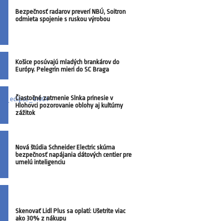
Bezpečnosť radarov preverí NBÚ, Soitron
odmieta spojenie s ruskou výrobou
Košice posúvajú mladých brankárov do
Európy. Pelegrin mieri do SC Braga
Čiastočné zatmenie Slnka prinesie v
Hlohovci pozorovanie oblohy aj kultúrny
zážitok
Nová štúdia Schneider Electric skúma
bezpečnosť napájania dátových centier pre
umelú inteligenciu
Skenovať Lidl Plus sa oplatí: Ušetrite viac
ako 30% z nákupu