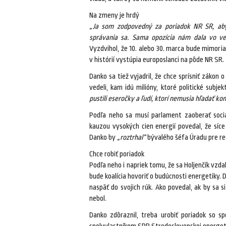
Na zmeny je hrdý
„Ja som zodpovedný za poriadok NR SR, aby 
správania sa. Sama opozícia nám dala vo v
Vyzdvihol, že 10. alebo 30. marca bude mimori
v histórií vystúpia europoslanci na pôde NR SR.
Danko sa tiež vyjadril, že chce sprísniť zákon 
vedeli, kam idú milióny, ktoré politické subje
pustili eseročky a ľudí, ktorí nemusia hľadať k
Podľa neho sa musí parlament zaoberať sociál
kauzou vysokých cien energií povedal, že síce
Danko by
„roztrhal“
bývalého šéfa Úradu pre reg
Chce robiť poriadok
Podľa neho i napriek tomu, že sa Holjenčík vzda
bude koalícia hovoriť o budúcnosti energetiky. 
naspäť do svojich rúk. Ako povedal, ak by sa s
nebol.
Danko zdôraznil, treba urobiť poriadok so s