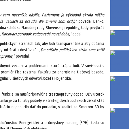
tam nevzniklo násilie. Parlament je výkladná skriňa nášho
eľa veciach za pravdu. Na zmeny som hrdý,“
povedal Danko.
adna schôdza Národnej rady Slovenskej republiky, kedy prvýkrát
„Rokovací poriadok zodpovedá novej dobe,“
dodal.
o politických stranách tak, aby boli transparentné a aby občania
kty od štátu dostávajú.
„Do súťaže politických strán sme totiž
ompromis,“
povedal.
nymi vecami a problémami, ktoré trápia ľudí. V súvislosti s
 premiér Fico roztrhal faktúru za energie na tlačovej besede,
uláciu sieťových odvetví Jozefa Holjenčíka.
l funkcie, sa musí pripraviť na trestnoprávny dopad. Už v utorok
Danko je za to, aby podiely v strategických podnikoch získal štát
ituáciu nepodarilo dať do poriadku, v koalícii so Smerom-SD by
poločnosťou Energetický a průmyslový holding (EPH), teda so