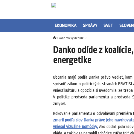
EKONOMIKA
SPRÁVY
SVET
SLOVEN
Ekonomický denník
Danko odíde z koalície,
energetike
Občania majú podľa Danka právo vedieť, kam i
sprísniť zákon o politických stranách.BRATIS
vniesť kultúru a opozícia si uvedomila, že treba
V politike predseda parlamentu a predseda 
zmysel.
Rokovanie parlamentu o odvolávaní premiéra R
zmaril podľa slov Danka práve jeho navrhovate
vniesol vizuálne pomôcky.
Ako dodal, pokračov
vláda, a tak by sa nemohli schôdze zúčastniť vlá