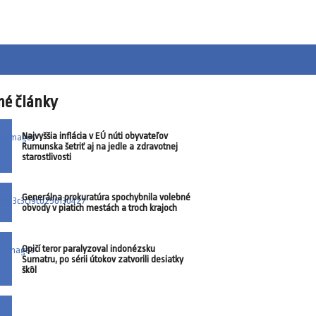
né články
Najvyššia inflácia v EÚ núti obyvateľov
Rumunska šetriť aj na jedle a zdravotnej
starostlivosti
Generálna prokuratúra spochybnila volebné
obvody v piatich mestách a troch krajoch
Opičí teror paralyzoval indonézsku
Sumatru, po sérii útokov zatvorili desiatky
škôl