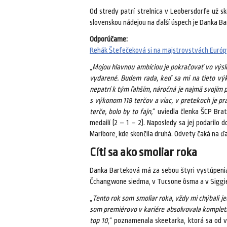
Od stredy patrí strelnica v Leobersdorfe už 
slovenskou nádejou na ďalší úspech je Danka Ba
Odporúčame:
Rehák Štefečeková si na majstrovstvách Európy v
„
Mojou hlavnou ambíciou je pokračovať vo výsl
vydarené. Budem rada, keď sa mi na tieto výk
nepatrí k tým ľahším, náročná je najmä svojím 
s výkonom 118 terčov a viac, v pretekoch je pr
terče, bolo by to fajn,
“ uviedla členka ŠCP Brat
medailí (2 – 1 – 2). Naposledy sa jej podarilo
Maribore, kde skončila druhá. Odvety čaká na ďa
Cíti sa ako smoliar roka
Danka Barteková má za sebou štyri vystúpenia 
Čchangwone siedma, v Tucsone ôsma a v Siggie
„
Tento rok som smoliar roka, vždy mi chýbali jed
som premiérovo v kariére absolvovala komplet
top 10
,“ poznamenala skeetarka, ktorá sa od v