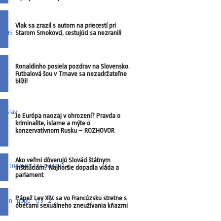
Vlak sa zrazil s autom na priecestí pri
Starom Smokovci, cestujúci sa nezranili
Ronaldinho posiela pozdrav na Slovensko.
Futbalová šou v Trnave sa nezadržateľne
blíži!
Je Európa naozaj v ohrození? Pravda o
kriminalite, islame a mýte o
konzervatívnom Rusku – ROZHOVOR
Ako veľmi dôverujú Slováci štátnym
inštitúciám? Najhoršie dopadla vláda a
parlament
Pápež Lev XIV. sa vo Francúzsku stretne s
obeťami sexuálneho zneužívania kňazmi