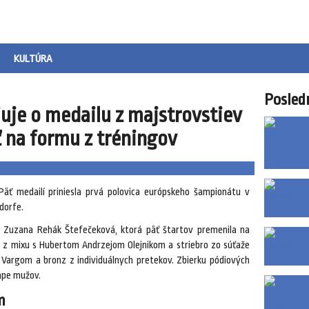
KULTÚRA
Posled
uje o medailu z majstrovstiev
 na formu z tréningov
ť medailí priniesla prvá polovica európskeho šampionátu v
dorfe.
a Zuzana Rehák Štefečeková, ktorá päť štartov premenila na
o z mixu s Hubertom Andrzejom Olejnikom a striebro zo súťaže
m Vargom a bronz z individuálnych pretekov. Zbierku pódiových
rape mužov.
m