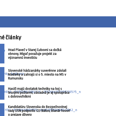
né články
Hrad Plaveč v Starej Ľubovni sa dočká
obnovy, Migaľ považuje projekt za
významnú investíciu
Slovenské hádzanárky suverénne zdolali
Maďarky a zahrajú si o 5. miesto na MS v
Rumunsku
Hasiči majú dostatok techniky na boj s
lesnými požiarmi, zásadná je aj spolupráca
s dobrovoľníkmi
Kandidatúru Slovenska do Bezpečnostnej
rady OSN podporilo 123 štátov, Blanár hovorí
o prejave dôvery