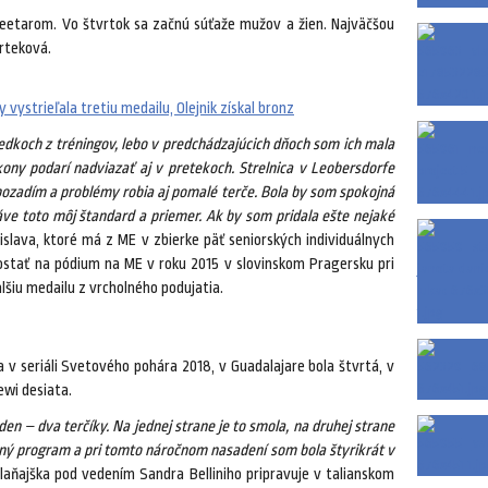
skeetarom. Vo štvrtok sa začnú súťaže mužov a žien. Najväčšou
rteková.
ystrieľala tretiu medailu, Olejnik získal bronz
edkoch z tréningov, lebo v predchádzajúcich dňoch som ich mala
ony podarí nadviazať aj v pretekoch. Strelnica v Leobersdorfe
pozadím a problémy robia aj pomalé terče. Bola by som spokojná
áve toto môj štandard a priemer. Ak by som pridala ešte nejaké
islava, ktoré má z ME v zbierke päť seniorských individuálnych
 dostať na pódium na ME v roku 2015 v slovinskom Pragersku pri
lšiu medailu z vrcholného podujatia.
v seriáli Svetového pohára 2018, v Guadalajare bola štvrtá, v
wi desiata.
en – dva terčíky. Na jednej strane je to smola, na druhej strane
ný program a pri tomto náročnom nasadení som bola štyrikrát v
laňajška pod vedením Sandra Belliniho pripravuje v talianskom