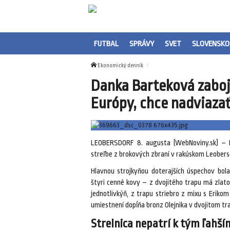
FUTBAL
SPRÁVY
SVET
SLOVENSKO
Ekonomický denník
Danka Barteková zaboj
Európy, chce nadviazať
LEOBERSDORF 8. augusta (WebNoviny.sk) – Pä
streľbe z brokových zbraní v rakúskom Leobers
Hlavnou strojkyňou doterajších úspechov bol
štyri cenné kovy – z dvojitého trapu má zlat
jednotlivkýň, z trapu striebro z mixu s Eriko
umiestnení dopĺňa bronz Olejnika v dvojitom t
Strelnica nepatrí k tým ľahší