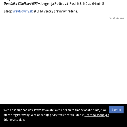
Dominika Cibulková (SR)
– Jevgenija Rodinová (Rus.) 6:3, 6:0 za 64 minút
Zdroj:
WebNoviny.sk
© SITA Všetky práva vyhradené.
10. februára 2016
Zavrieť
Web obsahuje cookies. Prevádzkovateľ webu nezbiera žiadne osobné údaje, ak
nie ste registrovaný. Web obsahuje prvky tretích strán. Viac k:
Ochrana osobných
údajov a cookies