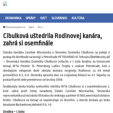
EKONOMIKA
SPRÁVY
SVET
SLOVENSKO
KULTÚRA
Ekonomický denník
Šport
Tenis
Cibulková uštedrila Rodinovej kanára,
zahrá si osemfinále
Dánska tenistka Caroline Wozniacka a Slovenka Dominika Cibulková sa pobijú o
postup do štvrťfinále na turnaji v Petrohrade.PETROHRAD 10. februára (WebNoviny.sk)
– Slovenská tenistka Dominika Cibulková zvíťazila v 1. kole dvojhry na tenisovom
turnaji WTA Premier St. Petersburg Ladies Trophy v ruskom Petrohrade, keď v
stredajšom vstupnom dueli zdolala domácu Jevgeniju Rodinovú za 64 minút
presvedčivo 6:3, 6:0. Slovenka upravila stav vo vzájomnej bilancii na 4:1. Súperky sa
postavili proti sebe premiérovo od sezóny 2006.
Šesťdesiata šiesta hráčka svetového rebríčka WTA Cibulková si v osemfinálovom 2.
kole zahrá proti tretej nasadenej Dánke Caroline Wozniackej. Slovenská
reprezentantka už má istotu 55 bodov do renkingu a prémie 10 560 amerických dolárov
brutto. Cibulková na turnaji už nepokračuje vo štvorhre, v utorok dostala po boku
Anastasie Buchankovej debakel 0:6, 1:6.
Dvojhra – 1. kolo: