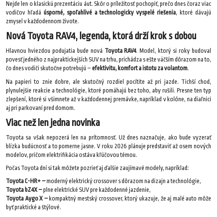
Nejde len o klasickú prezentáciu áut. Skôr o príležitosť pochopiť, prečo dnes čoraz viac
vodičov hľadá
úsporné, spoľahlivé a technologicky vyspelé riešenia
, ktoré dávajú
zmysel v každodennom živote.
Nová Toyota RAV4, legenda, ktorá drží krok s dobou
Hlavnou hviezdou podujatia bude nová
Toyota RAV4
. Model, ktorý si roky budoval
povesť jedného z najpraktickejších SUV na trhu, prichádza s ešte väčším dôrazom na to,
čo dnes vodiči skutočne potrebujú –
efektivitu, komfort a istotu za volantom
.
Na papieri to znie dobre, ale skutočný rozdiel pocítite až pri jazde. Tichší chod,
plynulejšie reakcie a technológie, ktoré pomáhajú bez toho, aby rušili. Presne ten typ
zlepšení, ktoré si všimnete až v každodennej premávke, napríklad v kolóne, na diaľnici
aj pri parkovaní pred domom.
Viac než len jedna novinka
Toyota sa však nepozerá len na prítomnosť. Už dnes naznačuje, ako bude vyzerať
blízka budúcnosť a to pomerne jasne. V roku 2026 plánuje predstaviť až osem nových
modelov, pričom elektrifikácia ostáva kľúčovou témou.
Počas Toyota dní si tak môžete pozrieť aj ďalšie zaujímavé modely, napríklad:
Toyota C-HR+ –
moderný elektrický crossover s dôrazom na dizajn a technológie,
Toyota bZ4X –
plne elektrické SUV pre každodenné jazdenie,
Toyota Aygo X
–
kompaktný mestský crossover, ktorý ukazuje, že aj malé auto môže
byť praktické a štýlové.