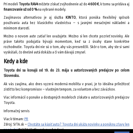
Pri modeli
Toyota RAV4
môžete získať zvýhodnenie až do
4 600 €
, k tomu sa pridáva aj
financovanie už od 0 %
na vybrané modely.
Zaujímavou alternatívou je aj služba
KINTO
, ktorá ponúka flexibilný spôsob
používania auta bez klasického vlastníctva – s jasnými mesačnými nákladmi a
minimom starostí.
Možno o novom aute zatiaľ len uvažujete. Možno si len chcete pozrieť novinky. Ale
práve takéto podujatia bývajú momentom, keď sa z úvahy stane konkrétne
rozhodnutie. Toyota dni nie sú o tom, aby vás presvedčili. Skôr o tom, aby ste si sami
vyskúšali, čo dnešné autá dokážu a či vám dávajú zmysel.
Kedy a kde
Toyota dni sa konajú od 19. do 23. mája u autorizovaných predajcov po celom
Slovensku.
Ak vás zaujíma, ako dnes vyzerá moderná mobilita v praxi, je to ideálna príležitosť
zistiť to bez kompromisov – vlastným tempom, za volantom a bez záväzkov.
Viac informácií o ponuke a dostupných modeloch získate u autorizovaných predajcov
Toyota.
Informačný servis
Viac k témam:
PR
Zdroj: SITA.sk –
Chystáte sa kúpiť auto? Toyota dni ukážu novinky a ponúknu zľavy len
na pár dní
© SITA Všetky práva vyhradené.