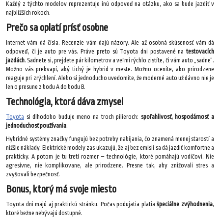
Každý z týchto modelov reprezentuje inú odpoveď na otázku, ako sa bude jazdiť v
najbližších rokoch.
Prečo sa oplatí prísť osobne
Internet vám dá čísla. Recenzie vám dajú názory. Ale až osobná skúsenosť vám dá
odpoveď, či je auto pre vás. Práve preto sú Toyota dni postavené na
testovacích
jazdách
. Sadnete si, prejdete pár kilometrov a veľmi rýchlo zistíte, či vám auto „sadne“.
Možno vás prekvapí, aký tichý je hybrid v meste. Možno oceníte, ako prirodzene
reaguje pri zrýchlení. Alebo si jednoducho uvedomíte, že moderné auto už dávno nie je
len o presune z bodu A do bodu B.
Technológia, ktorá dáva zmysel
Toyota
si dlhodobo buduje meno na troch pilieroch:
spoľahlivosť, hospodárnosť a
jednoduchosť používania
.
Hybridné systémy značky fungujú bez potreby nabíjania, čo znamená menej starostí a
nižšie náklady. Elektrické modely zas ukazujú, že aj bez emisií sa dá jazdiť komfortne a
prakticky. A potom je tu tretí rozmer – technológie, ktoré pomáhajú vodičovi. Nie
agresívne, nie komplikovane, ale prirodzene. Presne tak, aby znižovali stres a
zvyšovali bezpečnosť.
Bonus, ktorý má svoje miesto
Toyota dni majú aj praktickú stránku. Počas podujatia platia
špeciálne zvýhodnenia
,
ktoré bežne nebývajú dostupné.