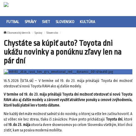
FUTBAL
SPRÁVY
SVET
SLOVENSKO
KULTÚRA
Ekonomický denník
Správy
Slovensko
Chystáte sa kúpiť auto? Toyota dni
ukážu novinky a ponúknu zľavy len na
pár dní
16.5.2026 (SITA.sk) – V termíne od 19. do 23. mája prinášajú Toyota dni možnosť
otestovať si novú Toyota RAV4 ako aj ďalšie modely.
V termíne od 19. do 23. mája prinášajú Toyota dni možnosť otestovať si novú Toyota
RAV4 ako aj ďalšie modely a zároveň využiť atraktívne ponuky a cenové zvýhodnenia,
ktoré budú platné len v tomto dátume.
Nie každý deň máte možnosť sadnúť si do novinky, o ktorej sa ešte len začína hovoriť. A
už vôbec nie bez stresu, tlaku či záväzkov. Práve preto prichádzajú
Toyota dni
, ktoré
od
19. do 23. mája
otvoria dvere showroomov po celom Slovensku všetkým, ktorí chcú
zistiť, kam sa posúva moderná mobilita.