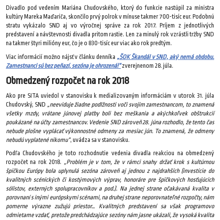
Divadlo pod vedením Mariána Chudovského, ktorý do funkcie nastúpil za ministra
kultúry Mareka Maďariča, skončilo prvý polrok v mínuse takmer 700-tisíc eur. Podobnú
stratu vykázalo SND aj vo výročnej správe za rok 2017. Príjem z jednotlivých
predstavení a návštevnosti divadla pritom rastie. Len za minulý rok vzrástli tržby SND
na takmer štyri milióny eur, čo je o 830-tisíc eur viac ako rok predtým.
Viac informácií možno nájsť v článku denníka
„ŠOK Škandál v SND, aký nemá obdobu.
Zamestnanci sú bez peňazí, sezóna je ohrozená!“
zverejnenom 28. júla.
Obmedzený rozpočet na rok 2018
Ako pre SITA uviedol v stanovisku k medializovaným informáciám v utorok 31. júla
Chudovský, SND
„neeviduje žiadne podlžnosti voči svojim zamestnancom, to znamená
všetky mzdy, vrátane júnovej platby boli bez meškania a akýchkoľvek obštrukcií
poukázané na účty zamestnancov. Vedenie SND zároveň 28. júna rozhodlo, že tento čas
nebude plošne vyplácať výkonnostné odmeny za mesiac jún. To znamená, že odmeny
nebudú vyplatené nikomu“
, uvádza sa v stanovisku.
Podľa Chudovského je toto rozhodnutie vedenia divadla reakciou na obmedzený
rozpočet na rok 2018.
„Problém je v tom, že v rámci snahy držať krok s kultúrnou
špičkou Európy bola uplynulá sezóna zároveň aj jednou z najdrahších (investície do
kvalitných scénických či kostýmových výprav, honoráre pre špičkových hosťujúcich
sólistov, externých spolupracovníkov a pod.). Na jednej strane očakávaná kvalita v
porovnaní s inými európskymi scénami, na druhej strane neporovnateľné rozpočty, nám
pomerne výrazne zužujú priestor… Kvalitných predstavení sa však programovo
odmietame vzdať, pretože predchádzajúce sezóny nám jasne ukázali, že vysoká kvalita