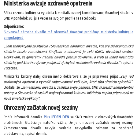
Ministerka avizuje ozdravné opatrenia
Šéfka rezortu kultúry sa vyjadrila k medializovanej komplikovanej finančnej situácii v
SND v pondelok 30. júla večer na svojom profile na Facebooku.
Odporúčame:
Slovenské národne divadlo má obrovské finančné problémy, ministerka kultúry je
znepokojená
„Som znepokojená zo situácie v Slovenskom národnom divadle, kde pre zlú ekonomickú
situáciu hrozia zamestnanci štrajkom a ohrozená je celá ďalšia divadelná sezóna.
Očakávam, že generálny riaditeľ divadla preruší dovolenku a vráti sa ihneď riešiť túto
situáciu, pod ktorú sa zjavne podpísali aj chybné rozhodnutia vedenia divadla,“
napísala
v statuse.
Ministerka kultúry ďalej okrem iného deklarovala, že je pripravená prijať
„celý rad
ozdravných opatrení a vyvodiť zodpovednosť voči tým, ktorí túto situáciu spôsobili“
.
Dodala, že
„zamestnanci divadla si zaslúžia svoje peniaze, SND si zaslúži kompetentný
prístup a Slovensko si zaslúži svoju významnú kultúrnu inštitúciu naplno pripravenú na
nové umelecké výkony“
.
Ohrozený začiatok novej sezóny
Podľa informácií denníka
Plus JEDEN DEŇ
sa SND zmieta v obrovských finančných
problémoch. Situácia je natoľko vážna, že je ohrozený začiatok novej sezóny.
Zamestnancom divadla navyše vedenie nevyplatilo odmeny za odohrané
predstavenia, napísal denník.