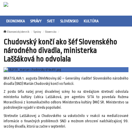
EKONOMIKA
SPRÁVY
SVET
SLOVENSKO
KULTÚRA
Ekonomický denník
Správy
Slovensko
Chudovský končí ako šéf Slovenského
národného divadla, ministerka
Laššáková ho odvolala
BRATISLAVA 1. augusta (WebNoviny.sk) – Generálny riaditeľ Slovenského národného
divadla (SND) Marián Chudovský končí vo funkcii.
Z postu šéfa našej prvej divadelnej scény ho na stredajšom stretnutí odvolala
ministerka kultúry Ľubica Laššáková, pre agentúru SITA to povedala Ružena
Moravčíková z komunikačného odboru Ministerstva kultúry (MK) SR. Ministerstvo sa
podrobnejšie vyjadrí v stredu popoludní.
Stretnutie Laššákovej a Chudovského sa uskutočnilo v reakcii na medializované
informácie o finančných problémoch SND a možnom ohrození nadchádzajúcej 99.
sezóny divadla, ktorá sa začne v septembri.