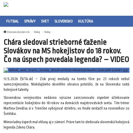
FUTBAL
SPRÁVY
SVET
SLOVENSKO
KULTÚRA
Ekonomický denník
Hokej
Hokej
Chára sledoval strieborné ťaženie
Slovákov na MS hokejistov do 18 rokov.
Čo na úspech povedala legenda? – VIDEO
13.5.2026 (SITA.sk) – Zisk prvej medaily na tomto fóre po 23 rokoch nebol
samozrejmosťou. Niekdajšieho skvelého obrancu potešilo, že na Slovensku rastú
hokejové talenty.
Slovenskou verejnosťou nedávno výrazne zarezonovalo úspešné účinkovanie
reprezentácie hokejistov do 18 rokov na domácich majstrovstvách sveta. Tím tréner
Martina Dendisa si v Trenčíne vybojoval striebro, vo finále nestačil na rovesníkov zo
Švédska.
Mimoriadny úspech mal ohlasy aj v zámorí. Práve tam to sledovala slovenská hokejová
legenda Zdeno Chára.