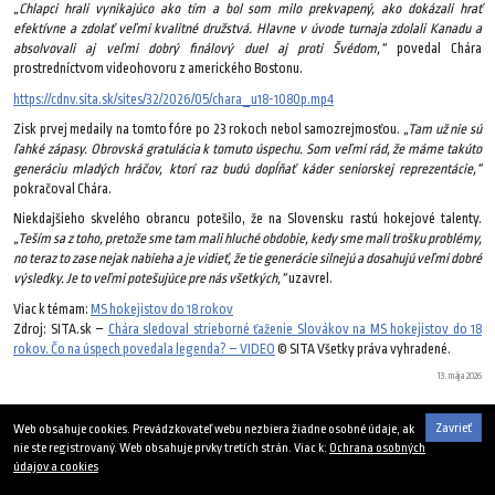
„Chlapci hrali vynikajúco ako tím a bol som milo prekvapený, ako dokázali hrať
efektívne a zdolať veľmi kvalitné družstvá. Hlavne v úvode turnaja zdolali Kanadu a
absolvovali aj veľmi dobrý finálový duel aj proti Švédom,“
povedal Chára
prostredníctvom videohovoru z amerického Bostonu.
https://cdnv.sita.sk/sites/32/2026/05/chara_u18-1080p.mp4
Zisk prvej medaily na tomto fóre po 23 rokoch nebol samozrejmosťou.
„Tam už nie sú
ľahké zápasy. Obrovská gratulácia k tomuto úspechu. Som veľmi rád, že máme takúto
generáciu mladých hráčov, ktorí raz budú dopĺňať káder seniorskej reprezentácie,“
pokračoval Chára.
Niekdajšieho skvelého obrancu potešilo, že na Slovensku rastú hokejové talenty.
„Teším sa z toho, pretože sme tam mali hluché obdobie, kedy sme mali trošku problémy,
no teraz to zase nejak nabieha a je vidieť, že tie generácie silnejú a dosahujú veľmi dobré
výsledky. Je to veľmi potešujúce pre nás všetkých,“
uzavrel.
Viac k témam:
MS hokejistov do 18 rokov
Zdroj: SITA.sk –
Chára sledoval strieborné ťaženie Slovákov na MS hokejistov do 18
rokov. Čo na úspech povedala legenda? – VIDEO
© SITA Všetky práva vyhradené.
13. mája 2026
Zavrieť
Web obsahuje cookies. Prevádzkovateľ webu nezbiera žiadne osobné údaje, ak
nie ste registrovaný. Web obsahuje prvky tretích strán. Viac k:
Ochrana osobných
údajov a cookies