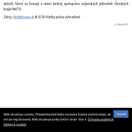
aktivít, ktoré sa konajú v rámci bežnej spolupráce vojenských jednotiek členských
krajín NATO.
Zdroj:
WebNoviny.sk
© SITA Všetky práva vyhradené.
22. februára 2017
Zavrieť
Web obsahuje cookies. Prevádzkovateľ webu nezbiera žiadne osobné údaje, ak
nie ste registrovaný. Web obsahuje prvky tretích strán. Viac k:
Ochrana osobných
údajov a cookies