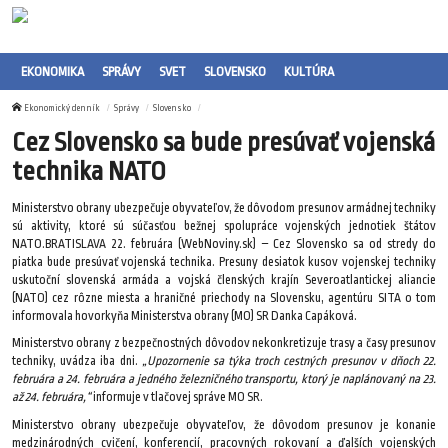
EKONOMIKA
SPRÁVY
SVET
SLOVENSKO
KULTÚRA
Ekonomický denník
Správy
Slovensko
Cez Slovensko sa bude presúvať vojenská
technika NATO
Ministerstvo obrany ubezpečuje obyvateľov, že dôvodom presunov armádnej techniky
sú aktivity, ktoré sú súčasťou bežnej spolupráce vojenských jednotiek štátov
NATO.BRATISLAVA 22. februára (WebNoviny.sk) – Cez Slovensko sa od stredy do
piatka bude presúvať vojenská technika. Presuny desiatok kusov vojenskej techniky
uskutoční slovenská armáda a vojská členských krajín Severoatlantickej aliancie
(NATO) cez rôzne miesta a hraničné priechody na Slovensku, agentúru SITA o tom
informovala hovorkyňa Ministerstva obrany (MO) SR Danka Capáková.
Ministerstvo obrany z bezpečnostných dôvodov nekonkretizuje trasy a časy presunov
techniky, uvádza iba dni.
„Upozornenie sa týka troch cestných presunov v dňoch 22.
februára a 24. februára a jedného železničného transportu, ktorý je naplánovaný na 23.
až 24. februára,“
informuje v tlačovej správe MO SR.
Ministerstvo obrany ubezpečuje obyvateľov, že dôvodom presunov je konanie
medzinárodných cvičení, konferencií, pracovných rokovaní a ďalších vojenských