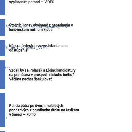
vyplácaním pomoci – VIDEO
Útočník Toney obvinený z napadnutia v
londýnskom nočnom klube
Nórska federácia vyzve Infantina na
odstúpenie
Vzdali by sa Polaček a Lörinc kandidatúry
na primátora v prospech niekoho iného?
Väčšina nechce špekulovať
Polícia pátra po dvoch maloletých
podozrivých z brutálneho útoku na taxikára
v Seredi – FOTO