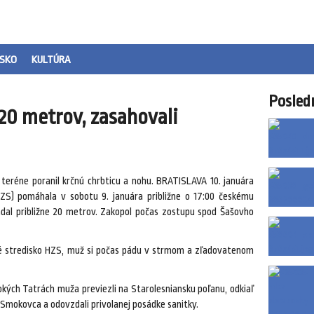
SKO
KULTÚRA
Posled
20 metrov, zasahovali
eréne poranil krčnú chrbticu a nohu. BRATISLAVA 10. januára
ZS) pomáhala v sobotu 9. januára približne o 17:00 českému
padal približne 20 metrov. Zakopol počas zostupu spod Šašovho
é stredisko HZS, muž si počas pádu v strmom a zľadovatenom
kých Tatrách muža previezli na Starolesniansku poľanu, odkiaľ
mokovca a odovzdali privolanej posádke sanitky.