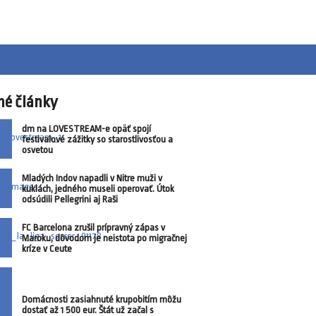
né články
dm na LOVESTREAM-e opäť spojí
festivalové zážitky so starostlivosťou a
osvetou
Mladých Indov napadli v Nitre muži v
kuklách, jedného museli operovať. Útok
odsúdili Pellegrini aj Raši
FC Barcelona zrušil prípravný zápas v
Maroku, dôvodom je neistota po migračnej
kríze v Ceute
Domácnosti zasiahnuté krupobitím môžu
dostať až 1 500 eur. Štát už začal s