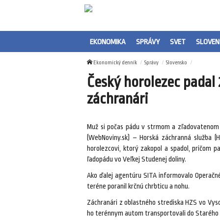
EKONOMIKA
SPRÁVY
SVET
SLOVEN
Ekonomický denník
Správy
Slovensko
Český horolezec padal 
záchranári
Muž si počas pádu v strmom a zľadovatenom t
(WebNoviny.sk) – Horská záchranná služba (H
horolezcovi, ktorý zakopol a spadol, pričom 
ľadopádu vo Veľkej Studenej doliny.
Ako ďalej agentúru SITA informovalo Operačn
teréne poranil krčnú chrbticu a nohu.
Záchranári z oblastného strediska HZS vo Vyso
ho terénnym autom transportovali do Starého S