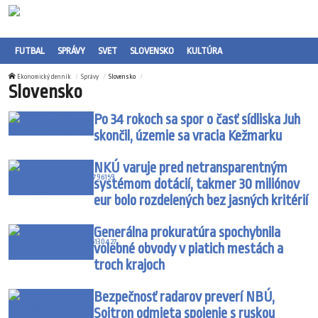
FUTBAL
SPRÁVY
SVET
SLOVENSKO
KULTÚRA
Ekonomický denník
Správy
Slovensko
Slovensko
Po 34 rokoch sa spor o časť sídliska Juh
skončil, územie sa vracia Kežmarku
NKÚ varuje pred netransparentným
systémom dotácií, takmer 30 miliónov
eur bolo rozdelených bez jasných kritérií
Generálna prokuratúra spochybnila
volebné obvody v piatich mestách a
troch krajoch
Bezpečnosť radarov preverí NBÚ,
Soitron odmieta spojenie s ruskou