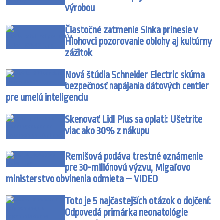
výrobou
Čiastočné zatmenie Slnka prinesie v
Hlohovci pozorovanie oblohy aj kultúrny
zážitok
Nová štúdia Schneider Electric skúma
bezpečnosť napájania dátových centier
pre umelú inteligenciu
Skenovať Lidl Plus sa oplatí: Ušetrite
viac ako 30% z nákupu
Remišová podáva trestné oznámenie
pre 30-miliónovú výzvu, Migaľovo
ministerstvo obvinenia odmieta – VIDEO
Toto je 5 najčastejších otázok o dojčení:
Odpovedá primárka neonatológie