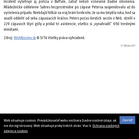
Incident vyšetruje aj polícia v Buffale, zatiaľ neboli vznesené žiadne obvinenia.
Mládežnícke oddelenie Sabres bezprostredne po zápase Petersa suspendovalo až do
vyriešenia prípadu. Niekdajší bitkár sa vraj bráni tvrdením, že sa mu šmykla ruka, keď sa
snažil oddeliť od seba zápasiacich hráčov. Peters počas šiestich sezón v NHL strelil v
229 zápasoch štyri góly a pridal tri asistencie, všetko si „vynahradil“ 650 trestnými
minútami.
Zdroj:
WebNoviny.sk
© SITA Všetky práva vyhradené.
27. februára 2017
Zavrieť
Web obsahuje cookies. Prevádzkovateľ webu nezbiera žiadne osobné údaje, ak
nie ste registrovaný. Web obsahuje prvky tretích strán. Viac k:
Ochrana osobných
údajov a cookies