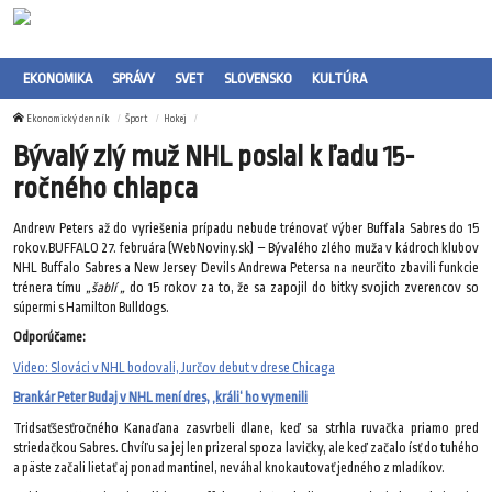
EKONOMIKA
SPRÁVY
SVET
SLOVENSKO
KULTÚRA
Ekonomický denník
Šport
Hokej
Bývalý zlý muž NHL poslal k ľadu 15-
ročného chlapca
Andrew Peters až do vyriešenia prípadu nebude trénovať výber Buffala Sabres do 15
rokov.BUFFALO 27. februára (WebNoviny.sk) – Bývalého zlého muža v kádroch klubov
NHL Buffalo Sabres a New Jersey Devils Andrewa Petersa na neurčito zbavili funkcie
trénera tímu
„šablí „
do 15 rokov za to, že sa zapojil do bitky svojich zverencov so
súpermi s Hamilton Bulldogs.
Odporúčame:
Video: Slováci v NHL bodovali, Jurčov debut v drese Chicaga
Brankár Peter Budaj v NHL mení dres, ‚králi‘ ho vymenili
Tridsaťšesťročného Kanaďana zasvrbeli dlane, keď sa strhla ruvačka priamo pred
striedačkou Sabres. Chvíľu sa jej len prizeral spoza lavičky, ale keď začalo ísť do tuhého
a päste začali lietať aj ponad mantinel, neváhal knokautovať jedného z mladíkov.