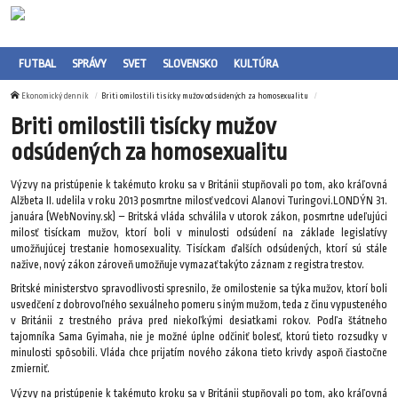
FUTBAL
SPRÁVY
SVET
SLOVENSKO
KULTÚRA
Ekonomický denník
Briti omilostili tisícky mužov odsúdených za homosexualitu
Briti omilostili tisícky mužov
odsúdených za homosexualitu
Výzvy na pristúpenie k takémuto kroku sa v Británii stupňovali po tom, ako kráľovná
Alžbeta II. udelila v roku 2013 posmrtne milosť vedcovi Alanovi Turingovi.LONDÝN 31.
januára (WebNoviny.sk) – Britská vláda schválila v utorok zákon, posmrtne udeľujúci
milosť tisíckam mužov, ktorí boli v minulosti odsúdení na základe legislatívy
umožňujúcej trestanie homosexuality. Tisíckam ďalších odsúdených, ktorí sú stále
nažive, nový zákon zároveň umožňuje vymazať takýto záznam z registra trestov.
Britské ministerstvo spravodlivosti spresnilo, že omilostenie sa týka mužov, ktorí boli
usvedčení z dobrovoľného sexuálneho pomeru s iným mužom, teda z činu vypusteného
v Británii z trestného práva pred niekoľkými desiatkami rokov. Podľa štátneho
tajomníka Sama Gyimaha, nie je možné úplne odčiniť bolesť, ktorú tieto rozsudky v
minulosti spôsobili. Vláda chce prijatím nového zákona tieto krivdy aspoň čiastočne
zmierniť.
Výzvy na pristúpenie k takémuto kroku sa v Británii stupňovali po tom, ako kráľovná