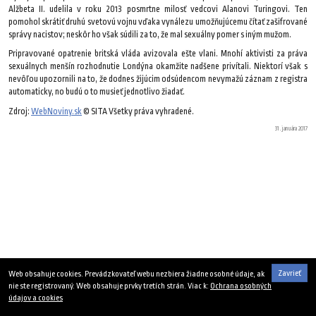
Alžbeta II. udelila v roku 2013 posmrtne milosť vedcovi Alanovi Turingovi. Ten
pomohol skrátiť druhú svetovú vojnu vďaka vynálezu umožňujúcemu čítať zašifrované
správy nacistov; neskôr ho však súdili za to, že mal sexuálny pomer s iným mužom.
Pripravované opatrenie britská vláda avizovala ešte vlani. Mnohí aktivisti za práva
sexuálnych menšín rozhodnutie Londýna okamžite nadšene privítali. Niektorí však s
nevôľou upozornili na to, že dodnes žijúcim odsúdencom nevymažú záznam z registra
automaticky, no budú o to musieť jednotlivo žiadať.
Zdroj:
WebNoviny.sk
© SITA Všetky práva vyhradené.
31. januára 2017
Zavrieť
Web obsahuje cookies. Prevádzkovateľ webu nezbiera žiadne osobné údaje, ak
nie ste registrovaný. Web obsahuje prvky tretích strán. Viac k:
Ochrana osobných
údajov a cookies