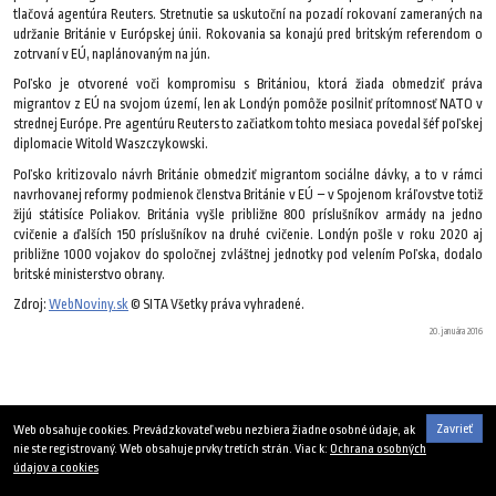
tlačová agentúra Reuters. Stretnutie sa uskutoční na pozadí rokovaní zameraných na
udržanie Británie v Európskej únii. Rokovania sa konajú pred britským referendom o
zotrvaní v EÚ, naplánovaným na jún.
Poľsko je otvorené voči kompromisu s Britániou, ktorá žiada obmedziť práva
migrantov z EÚ na svojom území, len ak Londýn pomôže posilniť prítomnosť NATO v
strednej Európe. Pre agentúru Reuters to začiatkom tohto mesiaca povedal šéf poľskej
diplomacie Witold Waszczykowski.
Poľsko kritizovalo návrh Británie obmedziť migrantom sociálne dávky, a to v rámci
navrhovanej reformy podmienok členstva Británie v EÚ – v Spojenom kráľovstve totiž
žijú státisíce Poliakov. Británia vyšle približne 800 príslušníkov armády na jedno
cvičenie a ďalších 150 príslušníkov na druhé cvičenie. Londýn pošle v roku 2020 aj
približne 1000 vojakov do spoločnej zvláštnej jednotky pod velením Poľska, dodalo
britské ministerstvo obrany.
Zdroj:
WebNoviny.sk
© SITA Všetky práva vyhradené.
20. januára 2016
Zavrieť
Web obsahuje cookies. Prevádzkovateľ webu nezbiera žiadne osobné údaje, ak
nie ste registrovaný. Web obsahuje prvky tretích strán. Viac k:
Ochrana osobných
údajov a cookies