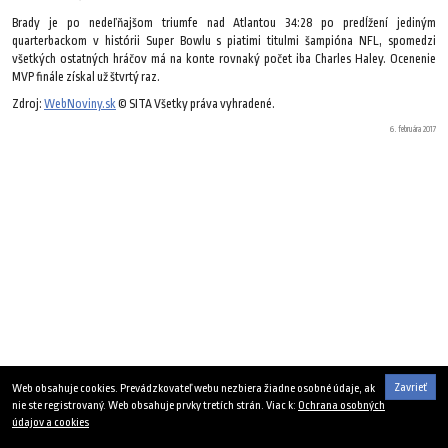
Brady je po nedeľňajšom triumfe nad Atlantou 34:28 po predĺžení jediným
quarterbackom v histórii Super Bowlu s piatimi titulmi šampióna NFL, spomedzi
všetkých ostatných hráčov má na konte rovnaký počet iba Charles Haley. Ocenenie
MVP finále získal už štvrtý raz.
Zdroj:
WebNoviny.sk
© SITA Všetky práva vyhradené.
6. februára 2017
Zavrieť
Web obsahuje cookies. Prevádzkovateľ webu nezbiera žiadne osobné údaje, ak
nie ste registrovaný. Web obsahuje prvky tretích strán. Viac k:
Ochrana osobných
údajov a cookies