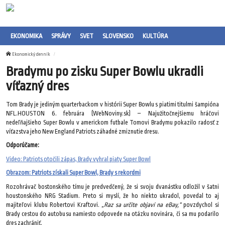
EKONOMIKA
SPRÁVY
SVET
SLOVENSKO
KULTÚRA
Ekonomický denník
Bradymu po zisku Super Bowlu ukradli
víťazný dres
Tom Brady je jediným quarterbackom v histórii Super Bowlu s piatimi titulmi šampióna
NFL.HOUSTON 6. februára (WebNoviny.sk) – Najužitočnejšiemu hráčovi
nedeľňajšieho Super Bowlu v americkom futbale Tomovi Bradymu pokazilo radosť z
víťazstva jeho New England Patriots záhadné zmiznutie dresu.
Odporúčame:
Video: Patriots otočili zápas, Brady vyhral piaty Super Bowl
Obrazom: Patriots získali Super Bowl, Brady s rekordmi
Rozohrávač bostonského tímu je predvedčený, že si svoju dvanástku odložil v šatni
houstonského NRG Stadium. Preto si myslí, že ho niekto ukradol, povedal to aj
majiteľovi klubu Robertovi Kraftovi.
„Raz sa určite objaví na eBay,“
povzdychol si
Brady cestou do autobusu namiesto odpovede na otázku novinára, či sa mu podarilo
dres zachrániť.