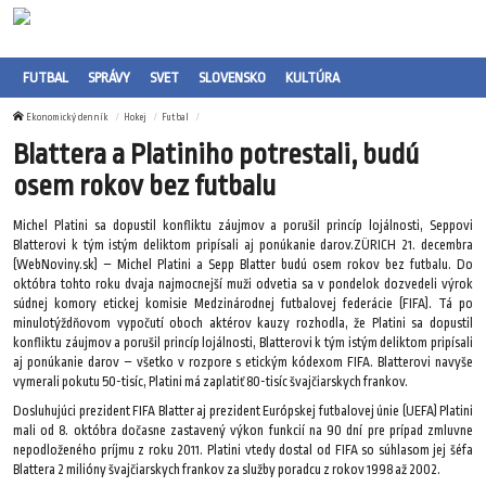
FUTBAL
SPRÁVY
SVET
SLOVENSKO
KULTÚRA
Ekonomický denník
Hokej
Futbal
Blattera a Platiniho potrestali, budú
osem rokov bez futbalu
Michel Platini sa dopustil konfliktu záujmov a porušil princíp lojálnosti, Seppovi
Blatterovi k tým istým deliktom pripísali aj ponúkanie darov.ZÜRICH 21. decembra
(WebNoviny.sk) – Michel Platini a Sepp Blatter budú osem rokov bez futbalu. Do
októbra tohto roku dvaja najmocnejší muži odvetia sa v pondelok dozvedeli výrok
súdnej komory etickej komisie Medzinárodnej futbalovej federácie (FIFA). Tá po
minulotýždňovom vypočutí oboch aktérov kauzy rozhodla, že Platini sa dopustil
konfliktu záujmov a porušil princíp lojálnosti, Blatterovi k tým istým deliktom pripísali
aj ponúkanie darov – všetko v rozpore s etickým kódexom FIFA. Blatterovi navyše
vymerali pokutu 50-tisíc, Platini má zaplatiť 80-tisíc švajčiarskych frankov.
Dosluhujúci prezident FIFA Blatter aj prezident Európskej futbalovej únie (UEFA) Platini
mali od 8. októbra dočasne zastavený výkon funkcií na 90 dní pre prípad zmluvne
nepodloženého príjmu z roku 2011. Platini vtedy dostal od FIFA so súhlasom jej šéfa
Blattera 2 milióny švajčiarskych frankov za služby poradcu z rokov 1998 až 2002.