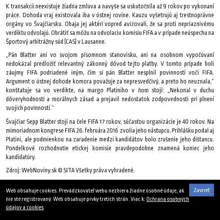
K transakcii neexistuje žiadna zmluva a navyše sa uskutočnila až 9 rokov po vykonaní
práce. Dohoda vraj existovala iba v ústnej rovine. Kauzu vyšetrujú aj trestnoprávne
orgány vo Švajčiarsku. Obaja jej aktéri vopred avizovali, že sa proti nepriaznivému
verdiktu odvolajú. Obrátiť sa môžu na odvolaciu komisiu FIFA a v prípade neúspechu na
Športový arbitrážny súd (CAS) v Lausanne.
„Pán Blatter ani vo svojom písomnom stanovisku, ani na osobnom vypočúvaní
nedokázal predložiť relevantný zákonný dôvod tejto platby. V tomto prípade boli
záujmy FIFA podriadené iným, čím si pán Blatter nesplnil povinnosti voči FIFA.
Argument o ústnej dohode komora považuje za nepresvedčivý, a preto ho neuznala,“
konštatuje sa vo verdikte, na margo Platiniho v ňom stojí: „Nekonal v duchu
dôveryhodnosti a morálnych zásad a prejavil nedostatok zodpovednosti pri plnení
svojich povinností.“
Švajčiar Sepp Blatter stojí na čele FIFA 17 rokov, súčasťou organizácie je 40 rokov. Na
mimoriadnom kongrese FIFA 26. februára 2016 zvolia jeho nástupcu. Prihlášku podal aj
Platini, ale podmienkou na zaradenie medzi kandidátov bolo zrušenie jeho dištancu.
Pondelkové rozhodnutie etickej komisie pravdepodobne znamená koniec jeho
kandidatúry.
Zdroj: WebNoviny.sk © SITA Všetky práva vyhradené.
21. decembra 2015
Zavrieť
Web obsahuje cookies. Prevádzkovateľ webu nezbiera žiadne osobné údaje, ak
nie ste registrovaný. Web obsahuje prvky tretích strán. Viac k:
Ochrana osobných
údajov a cookies