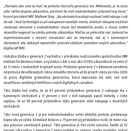
„Rovnako ako sme tu mali na prelome tisícročia generáciu tzv. Millennials, je tu teraz
ešte väčšia skupina zákazníkov, pre ktorú by mali maloobchodníci pripraviť svoj tovar,“
hovorí prezident NRF Mathew Shay.
„Na obchodoch oceňujú možnosť robiť nákupy z rúk
do rúk. I Keď technológie sa pri nakupovaní neustále menia, niektoré nákupné zvyklosti
zostávajú nemenné a maloobchodníci musia byť dostatočne pružní, a musia vedieť
okamžite reagovať na všetky potreby zákazníkov. Mali by sa preto ešte viac zamerať na
experimentovanie s novými inováciami ako na internete, tak aj v kamenných
obchodoch, aby dokázali nepretržite vyhovieť všetkým potrebám svojich zákazníkov,“
dopĺňa šéf NRF.
Unikátna štúdia o generácii Z vychádza z prieskumu realizovaného spoločnosťou IBM
Institute for Business Value, a vychádza z dát o viac ako 15 000 zákazníkoch vo veku 13
až 21 rokov v šestnástich krajinách sveta. Príslušníci generácie Z s dátumom narodenia
od polovice deväťdesiatych rokov minulého storočia až do prvých rokov po roku 2000
sú prvou digitálne gramotnou generáciou, ktorá nepoznala iný svet, než svet
smartfónov, mobilných telefónov a iných digitálnych zariadení.
Táto štúdia tiež zistila, že až 67 percent príslušníkov generácie Z nakupuje iba v
kamenných obchodoch a 31 percent z nich v nich nakupuje aspoň niekedy, z čoho
vyplýva, že až 98 percent príslušníkov tejto generácie stále nakupuje v klasických
obchodoch.
Táto nová generácia Z je pre maloobchodníkov veľmi dôležitá, pretože predstavuje
kúpnu silu vo výške 44 miliárd dolárov a 75 percent jej príslušníkov tvrdí, že minie viac
ako polovicu zarobených peňazí. Táto generácia je tiež veľmi náročná, keďže až 52
percent zákazníkov z generácie Z nemá problém so zmenou značky produktu, pokiaľ