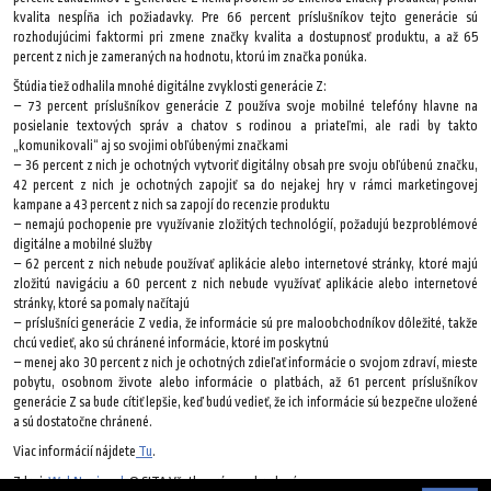
kvalita nespĺňa ich požiadavky. Pre 66 percent príslušníkov tejto generácie sú
rozhodujúcimi faktormi pri zmene značky kvalita a dostupnosť produktu, a až 65
percent z nich je zameraných na hodnotu, ktorú im značka ponúka.
Štúdia tiež odhalila mnohé digitálne zvyklosti generácie Z:
– 73 percent príslušníkov generácie Z používa svoje mobilné telefóny hlavne na
posielanie textových správ a chatov s rodinou a priateľmi, ale radi by takto
„komunikovali“ aj so svojimi obľúbenými značkami
– 36 percent z nich je ochotných vytvoriť digitálny obsah pre svoju obľúbenú značku,
42 percent z nich je ochotných zapojiť sa do nejakej hry v rámci marketingovej
kampane a 43 percent z nich sa zapojí do recenzie produktu
– nemajú pochopenie pre využívanie zložitých technológií, požadujú bezproblémové
digitálne a mobilné služby
– 62 percent z nich nebude používať aplikácie alebo internetové stránky, ktoré majú
zložitú navigáciu a 60 percent z nich nebude využívať aplikácie alebo internetové
stránky, ktoré sa pomaly načítajú
– príslušníci generácie Z vedia, že informácie sú pre maloobchodníkov dôležité, takže
chcú vedieť, ako sú chránené informácie, ktoré im poskytnú
– menej ako 30 percent z nich je ochotných zdieľať informácie o svojom zdraví, mieste
pobytu, osobnom živote alebo informácie o platbách, až 61 percent príslušníkov
generácie Z sa bude cítiť lepšie, keď budú vedieť, že ich informácie sú bezpečne uložené
a sú dostatočne chránené.
Viac informácií nájdete
Tu
.
Zdroj:
WebNoviny.sk
© SITA Všetky práva vyhradené.