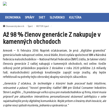
EKONOMIKA
SPRÁVY
SVET
SLOVENSKO
KULTÚRA
Ekonomický denník
Šport
MOTOR šport
Až 98 % členov generácie Z nakupuje v
kamenných obchodoch
Armonk – 9. februára 2016: Napriek očakávaniam, že prvá „digitálne gramotná“
generácia bude nakupovať online, nová štúdie, ktorú vydala spoločnosť IBM a Národná
federácia maloobchodníkov – National Retail Federation (NRF) zistila, že takmer všetci
členovia generácie Z radšej nakupujú v kamenných obchodoch, než online. Keďže
celkový počet príslušníkov populácie Z dosiahne v roku 2020 približne 2,6 miliardy
ľudí, maloobchodníci potrebujú kreatívnejšie zapojiť svoje značky, aby lepšie
reflektovali na potreby tejto obrovskej skupiny náročných zákazníkov.
„Generácia Z očakáva, že technológie s ktorými bude pracovať budú intuitívne,
relevantné a pútavé,“
hovorí generálny riaditeľ IBM pre Global Consumer Industries
Steve Laughlin.
„To predstavuje veľkú výzvu pre maloobchodníkov aj firmy, ktoré musia
pripraviť pre zákazníkov interaktívnu personalizovanú skúsenosť zahŕňajúcu v sebe
najaktuálnejšie prvky digitálnej komunikácie. Nejde pritom o lineárny druh inovácie, ale
o úplne nový spôsob myslenia, jednania a správania sa.“