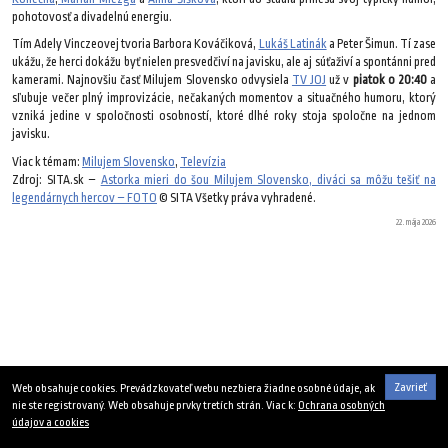
pohotovosť a divadelnú energiu.
Tím Adely Vinczeovej tvoria Barbora Kováčiková,
Lukáš Latinák
a Peter Šimun. Tí zase
ukážu, že herci dokážu byť nielen presvedčiví na javisku, ale aj súťaživí a spontánni pred
kamerami. Najnovšiu časť Milujem Slovensko odvysiela
TV JOJ
už v
piatok o 20:40
a
sľubuje večer plný improvizácie, nečakaných momentov a situačného humoru, ktorý
vzniká jedine v spoločnosti osobností, ktoré dlhé roky stoja spoločne na jednom
javisku.
Viac k témam:
Milujem Slovensko
,
Televízia
Zdroj: SITA.sk –
Astorka mieri do šou Milujem Slovensko, diváci sa môžu tešiť na
legendárnych hercov – FOTO
© SITA Všetky práva vyhradené.
22. mája 2026
Zavrieť
Web obsahuje cookies. Prevádzkovateľ webu nezbiera žiadne osobné údaje, ak
nie ste registrovaný. Web obsahuje prvky tretích strán. Viac k:
Ochrana osobných
údajov a cookies