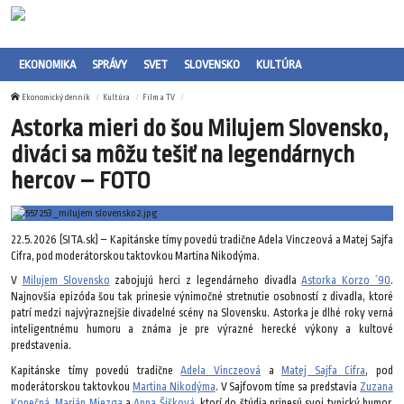
EKONOMIKA
SPRÁVY
SVET
SLOVENSKO
KULTÚRA
Ekonomický denník
Kultúra
Film a TV
Astorka mieri do šou Milujem Slovensko,
diváci sa môžu tešiť na legendárnych
hercov – FOTO
22.5.2026 (SITA.sk) – Kapitánske tímy povedú tradične Adela Vinczeová a Matej Sajfa
Cifra, pod moderátorskou taktovkou Martina Nikodýma.
V
Milujem Slovensko
zabojujú herci z legendárneho divadla
Astorka Korzo ´90
.
Najnovšia epizóda šou tak prinesie výnimočné stretnutie osobností z divadla, ktoré
patrí medzi najvýraznejšie divadelné scény na Slovensku. Astorka je dlhé roky verná
inteligentnému humoru a známa je pre výrazné herecké výkony a kultové
predstavenia.
Kapitánske tímy povedú tradične
Adela Vinczeová
a
Matej Sajfa Cifra
, pod
moderátorskou taktovkou
Martina Nikodýma
. V Sajfovom tíme sa predstavia
Zuzana
Konečná
,
Marián Miezga
a
Anna Šišková
, ktorí do štúdia prinesú svoj typický humor,