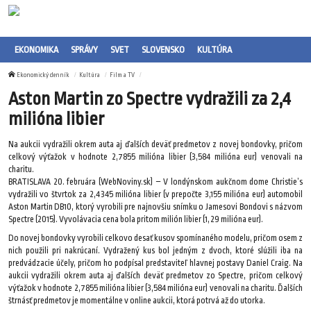
EKONOMIKA
SPRÁVY
SVET
SLOVENSKO
KULTÚRA
Ekonomický denník
Kultúra
Film a TV
Aston Martin zo Spectre vydražili za 2,4
milióna libier
Na aukcii vydražili okrem auta aj ďalších deväť predmetov z novej bondovky, pričom
celkový výťažok v hodnote 2,7855 milióna libier (3,584 milióna eur) venovali na
charitu.
BRATISLAVA 20. februára (WebNoviny.sk) – V londýnskom aukčnom dome Christie’s
vydražili vo štvrtok za 2,4345 milióna libier (v prepočte 3,155 milióna eur) automobil
Aston Martin DB10, ktorý vyrobili pre najnovšiu snímku o Jamesovi Bondovi s názvom
Spectre (2015). Vyvolávacia cena bola pritom milión libier (1,29 milióna eur).
Do novej bondovky vyrobili celkovo desať kusov spomínaného modelu, pričom osem z
nich použili pri nakrúcaní. Vydražený kus bol jedným z dvoch, ktoré slúžili iba na
predvádzacie účely, pričom ho podpísal predstaviteľ hlavnej postavy Daniel Craig. Na
aukcii vydražili okrem auta aj ďalších deväť predmetov zo Spectre, pričom celkový
výťažok v hodnote 2,7855 milióna libier (3,584 milióna eur) venovali na charitu. Ďalších
štrnásť predmetov je momentálne v online aukcii, ktorá potrvá až do utorka.