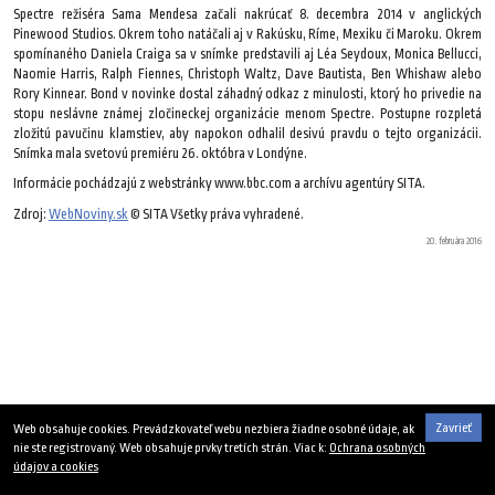
Spectre režiséra Sama Mendesa začali nakrúcať 8. decembra 2014 v anglických
Pinewood Studios. Okrem toho natáčali aj v Rakúsku, Ríme, Mexiku či Maroku. Okrem
spomínaného Daniela Craiga sa v snímke predstavili aj Léa Seydoux, Monica Bellucci,
Naomie Harris, Ralph Fiennes, Christoph Waltz, Dave Bautista, Ben Whishaw alebo
Rory Kinnear. Bond v novinke dostal záhadný odkaz z minulosti, ktorý ho privedie na
stopu neslávne známej zločineckej organizácie menom Spectre. Postupne rozpletá
zložitú pavučinu klamstiev, aby napokon odhalil desivú pravdu o tejto organizácii.
Snímka mala svetovú premiéru 26. októbra v Londýne.
Informácie pochádzajú z webstránky www.bbc.com a archívu agentúry SITA.
Zdroj:
WebNoviny.sk
© SITA Všetky práva vyhradené.
20. februára 2016
Zavrieť
Web obsahuje cookies. Prevádzkovateľ webu nezbiera žiadne osobné údaje, ak
nie ste registrovaný. Web obsahuje prvky tretích strán. Viac k:
Ochrana osobných
údajov a cookies