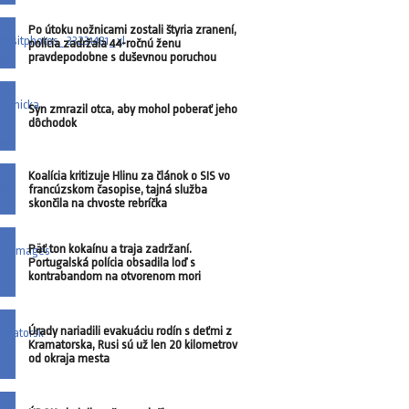
Po útoku nožnicami zostali štyria zranení,
polícia zadržala 44-ročnú ženu
pravdepodobne s duševnou poruchou
Syn zmrazil otca, aby mohol poberať jeho
dôchodok
Koalícia kritizuje Hlinu za článok o SIS vo
francúzskom časopise, tajná služba
skončila na chvoste rebríčka
Päť ton kokaínu a traja zadržaní.
Portugalská polícia obsadila loď s
kontrabandom na otvorenom mori
Úrady nariadili evakuáciu rodín s deťmi z
Kramatorska, Rusi sú už len 20 kilometrov
od okraja mesta