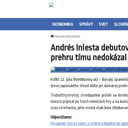
EKONOMIKA
SPRÁVY
SVET
SLOVEN
Ekonomický denník
Andrés Iniesta debutov
prehru tímu nedokázal
KÓBE 22. júla (WebNoviny.sk) – Bývalý španiel
drese japonského Vissel Kóbe pri domácej prehr
Tridsaťštyriročný stredopoliar prišiel na ihris
Iniesta pripísal po troch minútach hry a na ko
stav stretnutia, jeho strela však bola zblokova
Odporúčame:
Fernando Torres mieri z Atlética Madrid do Japo