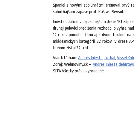
Španiel s novými spoluhráčmi trénoval prvý ra
sobotňajšom zápase proti Kašiwe Reysol.
Iniesta odohral v najcennejšom drese 131 zápasov
druhej polovici predĺženia rozhodol o výhre na
12 rokov pomohol tímu aj k dvom titulom na m
mládežníckych kategórií 22 rokov. V drese A-
klubom získal 32 trofejí.
Viac k témam:
Andrés Iniesta
,
futbal
,
Vissel Kó
Zdroj: Webnoviny.sk –
Andrés Iniesta debutova
SITA Všetky práva vyhradené.