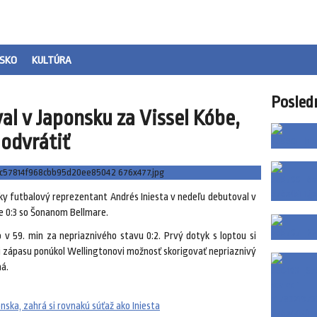
SKO
KULTÚRA
Posled
al v Japonsku za Vissel Kóbe,
 odvrátiť
sky futbalový reprezentant Andrés Iniesta v nedeľu debutoval v
e 0:3 so Šonanom Bellmare.
ko v 59. min za nepriaznivého stavu 0:2. Prvý dotyk s loptou si
nci zápasu ponúkol Wellingtonovi možnosť skorigovať nepriaznivý
ná.
nska, zahrá si rovnakú súťaž ako Iniesta