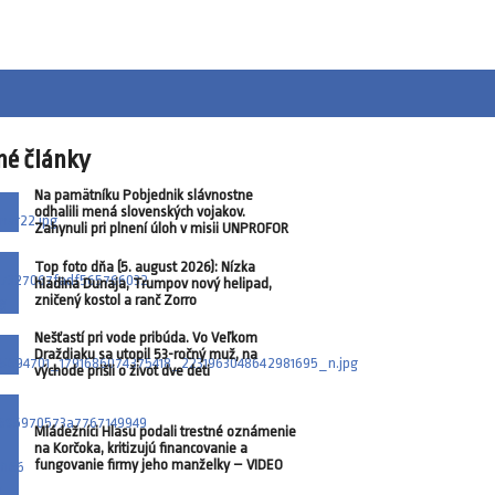
né články
Na pamätníku Pobjednik slávnostne
odhalili mená slovenských vojakov.
Zahynuli pri plnení úloh v misii UNPROFOR
Top foto dňa (5. august 2026): Nízka
hladina Dunaja, Trumpov nový helipad,
zničený kostol a ranč Zorro
Nešťastí pri vode pribúda. Vo Veľkom
Draždiaku sa utopil 53-ročný muž, na
východe prišli o život dve deti
Mládežníci Hlasu podali trestné oznámenie
na Korčoka, kritizujú financovanie a
fungovanie firmy jeho manželky – VIDEO