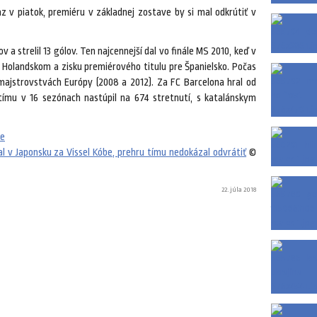
z v piatok, premiéru v základnej zostave by si mal odkrútiť v
 a strelil 13 gólov. Ten najcennejší dal vo finále MS 2010, keď v
d Holandskom a zisku premiérového titulu pre Španielsko. Počas
ajstrovstvách Európy (2008 a 2012). Za FC Barcelona hral od
tímu v 16 sezónach nastúpil na 674 stretnutí, s katalánskym
be
l v Japonsku za Vissel Kóbe, prehru tímu nedokázal odvrátiť
©
22. júla 2018