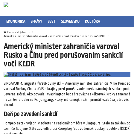
EKONOMIKA
SPRÁVY
SVET
SLOVENSKO
KULTÚRA
Ekonomický denník
Americký minister zahraničia varoval Rusko a Čínu pred porušovaním sankcií voči KĽDR
Americký minister zahraničia varoval
Rusko a Čínu pred porušovaním sankcií
voči KĽDR
SINGAPUR 4. augusta (WebNoviny.sk) – Americký minister zahraničia Mike Pompeo
varoval Rusko, Čínu a ďalšie krajiny pred porušovaním medzinárodných sankcií proti
Severnej Kórei. Ako povedal, Washington bude brať vážne akékoľvek kroky zamerané
na zníženie tlaku na Pchjongjang, ktorý má tamojší režim prinútiť vzdať sa jadrových
zbraní.
Deň po zavedení sankcií
Pompeo sa tak vyjadril v sobotu na regionálnom fóre v Singapure. Stalo sa tak deň po
tom, čo Spojené štáty zaviedli proti Kórejskej ľudovodemokratickej republike (KĽDR)
nové sankcie.