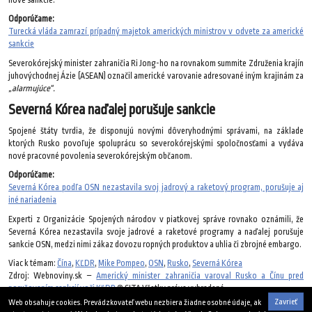
Odporúčame:
Turecká vláda zamrazí prípadný majetok amerických ministrov v odvete za americké
sankcie
Severokórejský minister zahraničia Ri Jong-ho na rovnakom summite Združenia krajín
juhovýchodnej Ázie (ASEAN) označil americké varovanie adresované iným krajinám za
„alarmujúce“.
Severná Kórea naďalej porušuje sankcie
Spojené štáty tvrdia, že disponujú novými dôveryhodnými správami, na základe
ktorých Rusko povoľuje spoluprácu so severokórejskými spoločnosťami a vydáva
nové pracovné povolenia severokórejským občanom.
Odporúčame:
Severná Kórea podľa OSN nezastavila svoj jadrový a raketový program, porušuje aj
iné nariadenia
Experti z Organizácie Spojených národov v piatkovej správe rovnako oznámili, že
Severná Kórea nezastavila svoje jadrové a raketové programy a naďalej porušuje
sankcie OSN, medzi nimi zákaz dovozu ropných produktov a uhlia či zbrojné embargo.
Viac k témam:
Čína
,
KĽDR
,
Mike Pompeo
,
OSN
,
Rusko
,
Severná Kórea
Zdroj: Webnoviny.sk –
Americký minister zahraničia varoval Rusko a Čínu pred
porušovaním sankcií voči KĽDR
© SITA Všetky práva vyhradené.
Zavrieť
Web obsahuje cookies. Prevádzkovateľ webu nezbiera žiadne osobné údaje, ak
4. augusta 2018