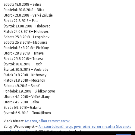
Sobota 18.8.2018 – Selice
Pondelok 20.8.2018 – Nitra
Utorok 21.8.2018 – Veľké Zálužie
Streda 22.8.2018 – Pata
Štvrtok 23.08.2018 – Hlohovec
Piatok 24.08.2018 – Hlohovec
Sobota 25.8.2018 – Leopoldov
Sobota 25.8.2018 – Madunice
Pondelok 27.8.2018 – Piešťany
Utorok 28.8.2018 – Trnava
Streda 29.8.2018 – Trnava
Štvrtok 30.8.2018 – Trstín
Štvrtok 30.8.2018 – Voderady
Piatok 31.8.2018 – Križovany
Piatok 31.8.2018 – Močenok
Sobota 1.9.2018 – Sereď
Pondelok 3.9.2018 – Sládkovičovo
Utorok 4.9.2018 – Veľké Uľany
Utorok 4.9.2018 – Jelka
Streda 5.9.2018 – Galanta
Štvrtok 6.9.2018 – Tomášikovo
Viac k témam:
Amazon
,
nábor zamestnancov
Zdroj: Webnoviny.sk –
Amazon dokončil svoju prvú ročnú revíziu miezd na Slovensku
a pokračuje v nábore
© SITA Všetky práva vyhradené.