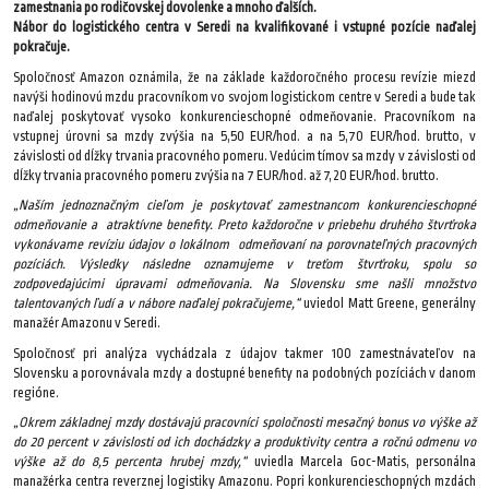
zamestnania po rodičovskej dovolenke a mnoho ďalších.
Nábor do logistického centra v Seredi na kvalifikované i vstupné pozície naďalej
pokračuje.
Spoločnosť Amazon oznámila, že na základe každoročného procesu revízie miezd
navýši hodinovú mzdu pracovníkom vo svojom logistickom centre v Seredi a bude tak
naďalej poskytovať vysoko konkurencieschopné odmeňovanie. Pracovníkom na
vstupnej úrovni sa mzdy zvýšia na 5,50 EUR/hod. a na 5,70 EUR/hod. brutto, v
závislosti od dĺžky trvania pracovného pomeru. Vedúcim tímov sa mzdy v závislosti od
dĺžky trvania pracovného pomeru zvýšia na 7 EUR/hod. až 7,20 EUR/hod. brutto.
„Naším jednoznačným cieľom je poskytovať zamestnancom konkurencieschopné
odmeňovanie a atraktívne benefity. Preto každoročne v priebehu druhého štvrťroka
vykonávame revíziu údajov o lokálnom odmeňovaní na porovnateľných pracovných
pozíciách. Výsledky následne oznamujeme v treťom štvrťroku, spolu so
zodpovedajúcimi úpravami odmeňovania. Na Slovensku sme našli množstvo
talentovaných ľudí a v nábore naďalej pokračujeme,“
uviedol Matt Greene, generálny
manažér Amazonu v Seredi.
Spoločnosť pri analýza vychádzala z údajov takmer 100 zamestnávateľov na
Slovensku a porovnávala mzdy a dostupné benefity na podobných pozíciách v danom
regióne.
„Okrem základnej mzdy dostávajú pracovníci spoločnosti mesačný bonus vo výške až
do 20 percent v závislosti od ich dochádzky a produktivity centra a ročnú odmenu vo
výške až do 8,5 percenta hrubej mzdy,“
uviedla Marcela Goc-Matis, personálna
manažérka centra reverznej logistiky Amazonu. Popri konkurencieschopných mzdách