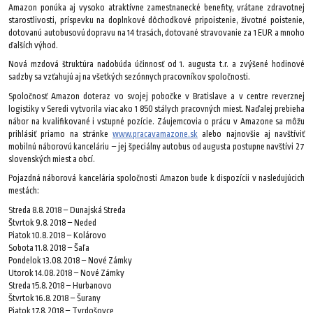
Amazon ponúka aj vysoko atraktívne zamestnanecké benefity, vrátane zdravotnej
starostlivosti, príspevku na doplnkové dôchodkové pripoistenie, životné poistenie,
dotovanú autobusovú dopravu na 14 trasách, dotované stravovanie za 1 EUR a mnoho
ďalších výhod.
Nová mzdová štruktúra nadobúda účinnosť od 1. augusta t.r. a zvýšené hodinové
sadzby sa vzťahujú aj na všetkých sezónnych pracovníkov spoločnosti.
Spoločnosť Amazon doteraz vo svojej pobočke v Bratislave a v centre reverznej
logistiky v Seredi vytvorila viac ako 1 850 stálych pracovných miest. Naďalej prebieha
nábor na kvalifikované i vstupné pozície. Záujemcovia o prácu v Amazone sa môžu
prihlásiť priamo na stránke
www.pracavamazone.sk
alebo najnovšie aj navštíviť
mobilnú náborovú kanceláriu – jej špeciálny autobus od augusta postupne navštívi 27
slovenských miest a obcí.
Pojazdná náborová kancelária spoločnosti Amazon bude k dispozícii v nasledujúcich
mestách:
Streda 8.8.2018 – Dunajská Streda
Štvrtok 9.8.2018 – Neded
Piatok 10.8.2018 – Kolárovo
Sobota 11.8.2018 – Šaľa
Pondelok 13.08.2018 – Nové Zámky
Utorok 14.08.2018 – Nové Zámky
Streda 15.8.2018 – Hurbanovo
Štvrtok 16.8.2018 – Šurany
Piatok 17.8.2018 – Tvrdošovce