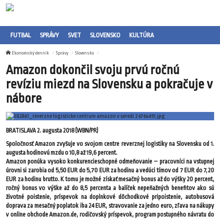
FUTBAL
SPRÁVY
SVET
SLOVENSKO
KULTÚRA
Ekonomický denník
Správy
Slovensko
Amazon dokončil svoju prvú ročnú
revíziu miezd na Slovensku a pokračuje v
nábore
BRATISLAVA 2. augusta 2018 (WBN/PR)
Spoločnosť Amazon zvyšuje vo svojom centre reverznej logistiky na Slovensku od 1.
augusta hodinovú mzdu o 10,8 až 19,6 percent.
Amazon ponúka vysoko konkurencieschopné odmeňovanie – pracovníci na vstupnej
úrovni si zarobia od 5,50 EUR do 5,70 EUR za hodinu a vedúci tímov od 7 EUR do 7,20
EUR za hodinu brutto. K tomu je možné získať mesačný bonus až do výšky 20 percent,
ročný bonus vo výške až do 8,5 percenta a balíček nepeňažných benefitov ako sú
životné poistenie, príspevok na doplnkové dôchodkové pripoistenie, autobusová
doprava za mesačný poplatok iba 24 EUR, stravovanie za jedno euro, zľava na nákupy
v online obchode Amazon.de, rodičovský príspevok, program postupného návratu do