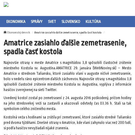
EKONOMIKA
SPRÁVY
SVET
SLOVENSKO
KULTÚRA
Ekonomický denník
Amatrice zasiahlo ďalšie zemetrasenie, spadla časť kostola
Amatrice zasiahlo ďalšie zemetrasenie,
spadla časť kostola
Najnovšie otrasy v meste Amatrice s magnitúdou 3,8 spôsobili čiastočné zrútenie
miestneho Kostola sv. Augustína.AMATRICE 29. januára (WebNoviny.sk) – Mesto
Amatrice v strednom Taliansku, ktoré zasiahlo vlani v auguste ničivé zemetrasenie,
bolo v nedeľu ráno epicentrom ďalších záchvevov. Najnovšie otrasy s magnitúdou 3,8
spôsobili čiastočné zrútenie miestneho Kostola sv. Augustína, vyplýva z informácie
hasičov zverejnenej na sieti Twitter.
Uvedený kostol zostal po zemetrasení z 24. augusta 2016 poškodený, pričom hodiny
na jeho stredovekej veži sa zastavili a ukazovali odvtedy čas 03.36 h. Stali sa tak
symbolom celého zničeného mesta.
Kostolná veža s hodinami sa zrútila pri zemetrasení, ktoré zasiahlo stredné Taliansko
pred dvoma týždňami. Dnešné otrasy v Amatrice, kde vlani zahynulo viac než 200 ľudí,
si podľa hasičov nevyžiadali nijaké zranenia.