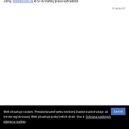
Zdroj:
WebNoviny.sk
© SITA Všetky práva vyhradené.
29. januára 2017
Zavrieť
Web obsahuje cookies. Prevádzkovateľ webu nezbiera žiadne osobné údaje, ak
nie ste registrovaný. Web obsahuje prvky tretích strán. Viac k:
Ochrana osobných
údajov a cookies