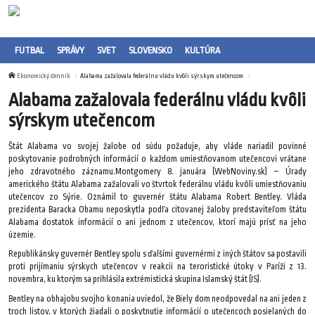
FUTBAL
SPRÁVY
SVET
SLOVENSKO
KULTÚRA
Ekonomický denník
Alabama zažalovala federálnu vládu kvôli sýrskym utečencom
Alabama zažalovala federálnu vládu kvôli
sýrskym utečencom
Štát Alabama vo svojej žalobe od súdu požaduje, aby vláde nariadil povinné
poskytovanie podrobných informácií o každom umiestňovanom utečencovi vrátane
jeho zdravotného záznamu.Montgomery 8. januára (WebNoviny.sk) – Úrady
amerického štátu Alabama zažalovali vo štvrtok federálnu vládu kvôli umiestňovaniu
utečencov zo Sýrie. Oznámil to guvernér štátu Alabama Robert Bentley. Vláda
prezidenta Baracka Obamu neposkytla podľa citovanej žaloby predstaviteľom štátu
Alabama dostatok informácií o ani jednom z utečencov, ktorí majú prísť na jeho
územie.
Republikánsky guvernér Bentley spolu s ďalšími guvernérmi z iných štátov sa postavili
proti prijímaniu sýrskych utečencov v reakcii na teroristické útoky v Paríži z 13.
novembra, ku ktorým sa prihlásila extrémistická skupina Islamský štát (IS).
Bentley na obhajobu svojho konania uviedol, že Biely dom neodpovedal na ani jeden z
troch listov, v ktorých žiadali o poskytnutie informácií o utečencoch posielaných do