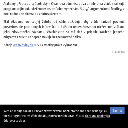
Alabamy. „Proces a spôsob akým Obamova administratíva a federálna vláda realizujú
program prijímania utečencov bezohľadne vynecháva štáty,“ argumentoval Bentley, v
noci nadnes ho citovala agentúra Reuters.
Štát Alabama vo svojej žalobe od súdu požaduje, aby vláde nariadil povinné
poskytovanie podrobných informácií o každom umiestňovanom utečencovi vrátane
jeho zdravotného záznamu. Washington sa má tiež v prípade každého jedného
migranta zaručiť, že nepredstavuje bezpečnostné riziko.
Zdroj:
WebNoviny.sk
© SITA Všetky práva vyhradené.
8. januára 2016
Zavrieť
Web obsahuje cookies. Prevádzkovateľ webu nezbiera žiadne osobné údaje, ak
nie ste registrovaný. Web obsahuje prvky tretích strán. Viac k:
Ochrana osobných
údajov a cookies