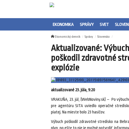
EKONOMIKA
SPRÁVY
SVET
SLOVEN
Ekonomický denník
Správy
Slovensko
Aktualizované: Výbuch 
poškodil zdravotné stre
explózie
aktualizované 23. júla, 9:20
VRAKUŇA, 23. júl, (WebNoviny.sk) – Po výbuchu 
pre agentúru SITA uviedlo operačné stredisko
piatej. Na mieste bolo 23 hasičov.
Výbuch poškodil zdravotné stredisko na Bebrav
plyn, no ešte to nie je možné potvrdiť, informov