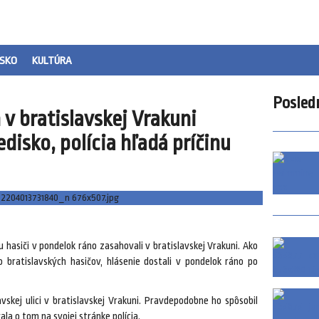
SKO
KULTÚRA
Posled
v bratislavskej Vrakuni
disko, polícia hľadá príčinu
hasiči v pondelok ráno zasahovali v bratislavskej Vrakuni. Ako
 bratislavských hasičov, hlásenie dostali v pondelok ráno po
skej ulici v bratislavskej Vrakuni. Pravdepodobne ho spôsobil
ala o tom na svojej stránke polícia.