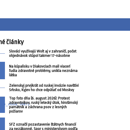
né články
Slováci využívajú Wolt aj v zahraničí, počet
objednávok stúpol takmer 17-násobne
Na kúpalisku v Diakovciach mali viacerí
ľudia zdravotné problémy, unikla neznáma
látka
Zelenskyj prvýkrát od ruskej invázie navštívi
Srbsko, Kyjev ho chce odpútať od Moskvy
Top foto dňa (6. august 2026): Protest
zdravotníkov, ruský letecký útok, hirošimský
pamätník a záchrana psov z lesných
požiarov
SFZ označil pozastavenie štátnych financií
za nezákonné. Spor s ministerstvom podľa