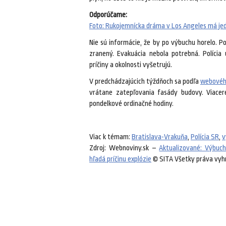
Odporúčame:
Foto: Rukojemnícka dráma v Los Angeles má jedn
Nie sú informácie, že by po výbuchu horelo. Poš
zranený. Evakuácia nebola potrebná. Polícia
príčiny a okolnosti vyšetrujú.
V predchádzajúcich týždňoch sa podľa
webovéh
vrátane zatepľovania fasády budovy. Viacer
pondelkové ordinačné hodiny.
Viac k témam:
Bratislava-Vrakuňa
,
Polícia SR
,
v
Zdroj: Webnoviny.sk –
Aktualizované: Výbuch 
hľadá príčinu explózie
© SITA Všetky práva vyh