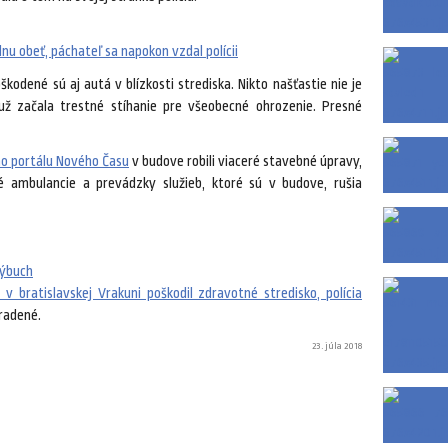
u obeť, páchateľ sa napokon vzdal polícii
kodené sú aj autá v blízkosti strediska. Nikto našťastie nie je
 už začala trestné stíhanie pre všeobecné ohrozenie. Presné
o portálu Nového Času
v budove robili viaceré stavebné úpravy,
é ambulancie a prevádzky služieb, ktoré sú v budove, rušia
ýbuch
v bratislavskej Vrakuni poškodil zdravotné stredisko, polícia
radené.
23. júla 2018