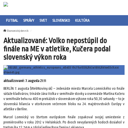
FUTBAL
SPRÁVY
SVET
SLOVENSKO
KULTÚRA
Ekonomický denník
Aktualizované: Volko nepostúpil do
finále na ME v atletike, Kučera podal
slovenský výkon roka
aktualizované: 7. augusta 21:11
BERLÍN 7. augusta (WebNoviny.sk) – Jedenáste miesto Marcela Lomnického vo finále
súťaže kladivárov, trináste Jána Volka v semifinále stovky a osemnáste Martina Kučeru
v semifinále behu na 400 m prekážok v slovenskom výkone roka 50,30 sekundy – to je
slovenská bilancia v utorkovom večernom bloku na 24. majstrovstvách Európy v
atletike v Berlíne.
Marcel Lomnický vo štvrtom európskom finále zopakoval svojej umiestenie z
premiérového v roku 2012 v Helsinkách. Po dvoch nevydarených hodoch dosiahol v
treťom iba 72,74 m a zdolal jedine Rusa Denisa Lukjanova.