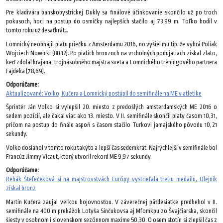
Pre kladivára banskobystrickej Dukly sa finálové účinkovanie skončilo už po troch
pokusoch, hoci na postup do osmičky najlepších stačilo aj 73,99 m. Toľko hodil v
tomto roku už desaťkrát…
Lomnický neobhájil piatu priečku z Amsterdamu 2016, no vyšiel mu tip, že vyhrá Poliak
Wojciech Nowicki (80,12). Po piatich bronzoch na vrcholných podujatiach získal zlato,
keď zdolal krajana, trojnásobného majstra sveta a Lomnického tréningového partnera
Fajdeka (78,69).
Odporúčame:
Aktualizované: Volko, Kučera a Lomnický postúpil do semifinále na ME v atletike
Šprintér Ján Volko si vylepšil 20. miesto z predošlých amsterdamských ME 2016 o
sedem pozícií, ale čakal viac ako 13. miesto. V II. semifinále skončil piaty časom 10,31,
pričom na postup do finále aspoň s časom stačilo Turkovi jamajského pôvodu 10,21
sekundy.
Volko dosiahol v tomto roku takýto a lepší čas sedemkrát. Najrýchlejší v semifinále bol
Francúz Jimmy Vicaut, ktorý utvoril rekord ME 9,97 sekundy.
Odporúčame:
Rehák Štefečeková si na majstrovstvách Európy vystrieľala tretiu medailu, Olejnik
získal bronz
Martin Kučera zaujal veľkou bojovnosťou. V záverečnej päťdesiatke predbehol v II.
semifinále na 400 m prekážok Lotyša Sinčukovsa aj Mfomkpu zo Švajčiarska, skončil
šiesty v osobnom i slovenskom sezónnom maxime 50,30. O osem stotín si zlepšil čas z