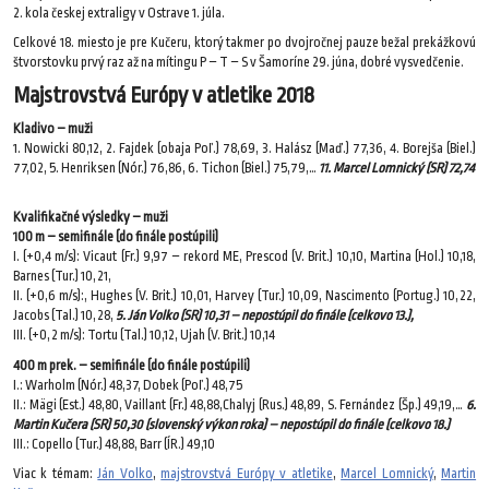
2. kola českej extraligy v Ostrave 1. júla.
Celkové 18. miesto je pre Kučeru, ktorý takmer po dvojročnej pauze bežal prekážkovú
štvorstovku prvý raz až na mítingu P – T – S v Šamoríne 29. júna, dobré vysvedčenie.
Majstrovstvá Európy v atletike 2018
Kladivo – muži
1. Nowicki 80,12, 2. Fajdek (obaja Poľ.) 78,69, 3. Halász (Maď.) 77,36, 4. Borejša (Biel.)
77,02, 5. Henriksen (Nór.) 76,86, 6. Tichon (Biel.) 75,79,…
11. Marcel Lomnický (SR) 72,74
Kvalifikačné výsledky – muži
100 m – semifinále (do finále postúpili)
I. (+0,4 m/s): Vicaut (Fr.) 9,97 – rekord ME, Prescod (V. Brit.) 10,10, Martina (Hol.) 10,18,
Barnes (Tur.) 10,21,
II. (+0,6 m/s):, Hughes (V. Brit.) 10,01, Harvey (Tur.) 10,09, Nascimento (Portug.) 10,22,
Jacobs (Tal.) 10,28,
5. Ján Volko (SR) 10,31 – nepostúpil do finále (celkovo 13.),
III. (+0,2 m/s): Tortu (Tal.) 10,12, Ujah (V. Brit.) 10,14
400 m prek. – semifinále (do finále postúpili)
I.: Warholm (Nór.) 48,37, Dobek (Poľ.) 48,75
II.: Mägi (Est.) 48,80, Vaillant (Fr.) 48,88,Chalyj (Rus.) 48,89, S. Fernández (Šp.) 49,19,…
6.
Martin Kučera (SR) 50,30 (slovenský výkon roka) – nepostúpil do finále (celkovo 18.)
III.: Copello (Tur.) 48,88, Barr (ÍR.) 49,10
Viac k témam:
Ján Volko
,
majstrovstvá Európy v atletike
,
Marcel Lomnický
,
Martin