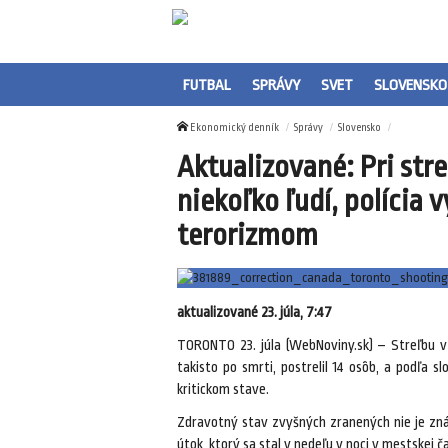
FUTBAL
SPRÁVY
SVET
SLOVENSKO
Ekonomický denník
Správy
Slovensko
Aktualizované: Pri stre
niekoľko ľudí, polícia 
terorizmom
aktualizované 23. júla, 7:47
TORONTO 23. júla (WebNoviny.sk) – Streľbu v
takisto po smrti, postrelil 14 osôb, a podľa s
kritickom stave.
Zdravotný stav zvyšných zranených nie je znám
útok, ktorý sa stal v nedeľu v noci v mestskej