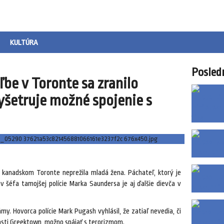
KULTÚRA
Posled
ľbe v Toronte sa zranilo
vyšetruje možné spojenie s
 kanadskom Toronte neprežila mladá žena. Páchateľ, ktorý je
lov šéfa tamojšej polície Marka Saundersa je aj ďalšie dievča v
y. Hovorca polície Mark Pugash vyhlásil, že zatiaľ nevedia, či
 časti Greektown, možno spájať s terorizmom.