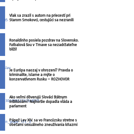
Vlak sa zrazil s autom na priecestí pri
Starom Smokovci, cestujúci sa nezranili
Ronaldinho posiela pozdrav na Slovensko.
Futbalová šou v Trnave sa nezadržateľne
blíži!
Je Európa naozaj v ohrození? Pravda o
kriminalite, islame a mýte o
konzervatívnom Rusku – ROZHOVOR
Ako veľmi dôverujú Slováci štátnym
inštitúciám? Najhoršie dopadla vláda a
parlament
Pápež Lev XIV. sa vo Francúzsku stretne s
obeťami sexuálneho zneužívania kňazmi