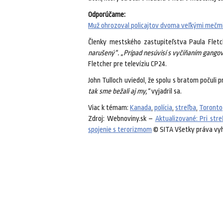
Odporúčame:
Muž ohrozoval policajtov dvoma veľkými mečmi, 
Členky mestského zastupiteľstva Paula Fletc
narušený“. „Prípad nesúvisí s vyčíňaním gangov.
Fletcher pre televíziu CP24.
John Tulloch uviedol, že spolu s bratom počuli p
tak sme bežali aj my,“
vyjadril sa.
Viac k témam:
Kanada
,
polícia
,
streľba
,
Toronto
Zdroj: Webnoviny.sk –
Aktualizované: Pri stre
spojenie s terorizmom
© SITA Všetky práva vy