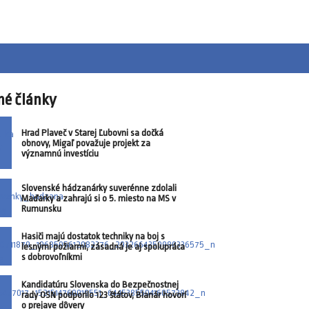
né články
Hrad Plaveč v Starej Ľubovni sa dočká
obnovy, Migaľ považuje projekt za
významnú investíciu
Slovenské hádzanárky suverénne zdolali
Maďarky a zahrajú si o 5. miesto na MS v
Rumunsku
Hasiči majú dostatok techniky na boj s
lesnými požiarmi, zásadná je aj spolupráca
s dobrovoľníkmi
Kandidatúru Slovenska do Bezpečnostnej
rady OSN podporilo 123 štátov, Blanár hovorí
o prejave dôvery