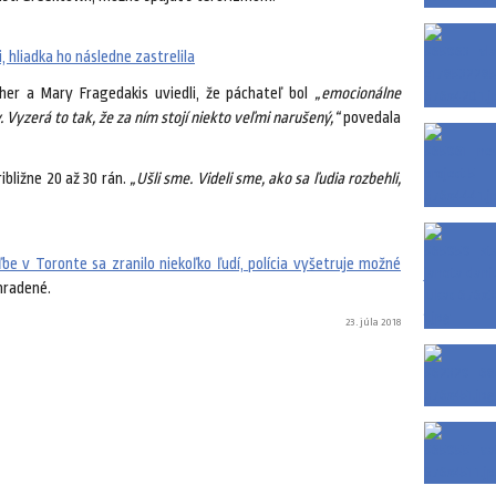
hliadka ho následne zastrelila
her a Mary Fragedakis uviedli, že páchateľ bol
„emocionálne
 Vyzerá to tak, že za ním stojí niekto veľmi narušený,“
povedala
ribližne 20 až 30 rán.
„Ušli sme. Videli sme, ako sa ľudia rozbehli,
ľbe v Toronte sa zranilo niekoľko ľudí, polícia vyšetruje možné
hradené.
23. júla 2018